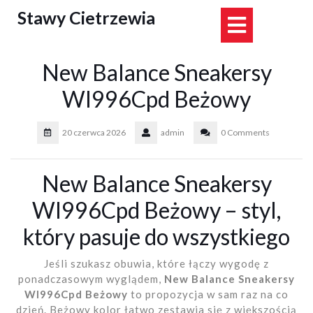
Skip
Stawy Cietrzewia
Open
to
content
Button
New Balance Sneakersy
Wl996Cpd Beżowy
20 czerwca 2026
admin
0 Comments
New Balance Sneakersy
Wl996Cpd Beżowy – styl,
który pasuje do wszystkiego
Jeśli szukasz obuwia, które łączy wygodę z
ponadczasowym wyglądem,
New Balance Sneakersy
Wl996Cpd Beżowy
to propozycja w sam raz na co
dzień. Beżowy kolor łatwo zestawia się z większością