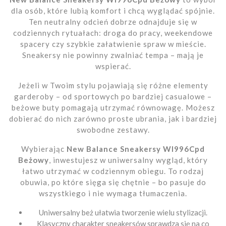
dla osób, które lubią komfort i chcą wyglądać spójnie.
Ten neutralny odcień dobrze odnajduje się w
codziennych rytuałach: droga do pracy, weekendowe
spacery czy szybkie załatwienie spraw w mieście.
Sneakersy nie powinny zwalniać tempa – mają je
wspierać.
Jeżeli w Twoim stylu pojawiają się różne elementy
garderoby – od sportowych po bardziej casualowe –
beżowe buty pomagają utrzymać równowagę. Możesz
dobierać do nich zarówno proste ubrania, jak i bardziej
swobodne zestawy.
Wybierając
New Balance Sneakersy Wl996Cpd
Beżowy
, inwestujesz w uniwersalny wygląd, który
łatwo utrzymać w codziennym obiegu. To rodzaj
obuwia, po które sięga się chętnie – bo pasuje do
wszystkiego i nie wymaga tłumaczenia.
Uniwersalny beż ułatwia tworzenie wielu stylizacji.
Klasyczny charakter sneakersów sprawdza się na co