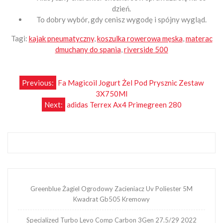
dzień.
To dobry wybór, gdy cenisz wygodę i spójny wygląd.
Tagi:
kajak pneumatyczny
,
koszulka rowerowa męska
,
materac
dmuchany do spania
,
riverside 500
Nawigacja
Previous:
Fa Magicoil Jogurt Żel Pod Prysznic Zestaw
3X750Ml
wpisu
Next:
adidas Terrex Ax4 Primegreen 280
Greenblue Żagiel Ogrodowy Zacieniacz Uv Poliester 5M
Kwadrat Gb505 Kremowy
Specialized Turbo Levo Comp Carbon 3Gen 27.5/29 2022