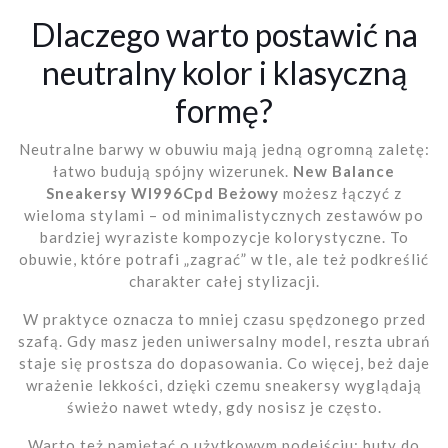
Dlaczego warto postawić na
neutralny kolor i klasyczną
formę?
Neutralne barwy w obuwiu mają jedną ogromną zaletę:
łatwo budują spójny wizerunek.
New Balance
Sneakersy Wl996Cpd Beżowy
możesz łączyć z
wieloma stylami – od minimalistycznych zestawów po
bardziej wyraziste kompozycje kolorystyczne. To
obuwie, które potrafi „zagrać” w tle, ale też podkreślić
charakter całej stylizacji.
W praktyce oznacza to mniej czasu spędzonego przed
szafą. Gdy masz jeden uniwersalny model, reszta ubrań
staje się prostsza do dopasowania. Co więcej, beż daje
wrażenie lekkości, dzięki czemu sneakersy wyglądają
świeżo nawet wtedy, gdy nosisz je często.
Warto też pamiętać o użytkowym podejściu: buty do