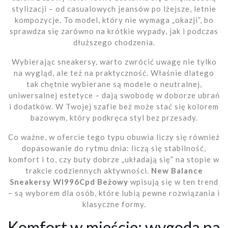
stylizacji – od casualowych jeansów po lżejsze, letnie
kompozycje. To model, który nie wymaga „okazji”, bo
sprawdza się zarówno na krótkie wypady, jak i podczas
dłuższego chodzenia.
Wybierając sneakersy, warto zwrócić uwagę nie tylko
na wygląd, ale też na praktyczność. Właśnie dlatego
tak chętnie wybierane są modele o neutralnej,
uniwersalnej estetyce – dają swobodę w doborze ubrań
i dodatków. W Twojej szafie beż może stać się kolorem
bazowym, który podkręca styl bez przesady.
Co ważne, w ofercie tego typu obuwia liczy się również
dopasowanie do rytmu dnia: liczą się stabilność,
komfort i to, czy buty dobrze „układają się” na stopie w
trakcie codziennych aktywności.
New Balance
Sneakersy Wl996Cpd Beżowy
wpisują się w ten trend
– są wyborem dla osób, które lubią pewne rozwiązania i
klasyczne formy.
Komfort w mieście: wygoda na