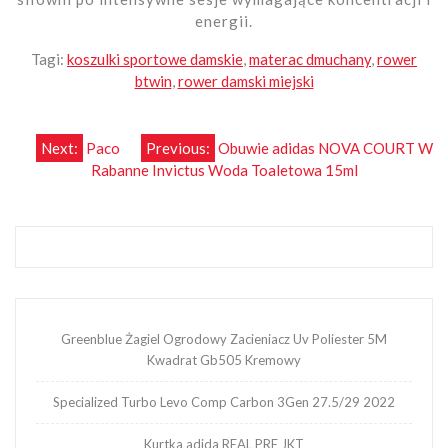
energii.
Tagi:
koszulki sportowe damskie
,
materac dmuchany
,
rower
btwin
,
rower damski miejski
Nawigacja
Next:
Paco
Previous:
Obuwie adidas NOVA COURT W
Rabanne Invictus Woda Toaletowa 15ml
wpisu
Greenblue Żagiel Ogrodowy Zacieniacz Uv Poliester 5M
Kwadrat Gb505 Kremowy
Specialized Turbo Levo Comp Carbon 3Gen 27.5/29 2022
Kurtka adida REAL PRE JKT