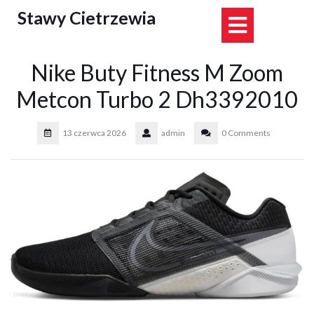
Skip
Stawy Cietrzewia
Open
to
content
Button
Nike Buty Fitness M Zoom
Metcon Turbo 2 Dh3392010
13 czerwca 2026
admin
0 Comments