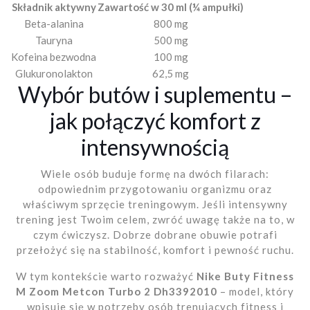
Składnik aktywny
Zawartość w 30 ml (¼ ampułki)
Beta-alanina
800 mg
Tauryna
500 mg
Kofeina bezwodna
100 mg
Glukuronolakton
62,5 mg
Wybór butów i suplementu –
jak połączyć komfort z
intensywnością
Wiele osób buduje formę na dwóch filarach:
odpowiednim przygotowaniu organizmu oraz
właściwym sprzęcie treningowym. Jeśli intensywny
trening jest Twoim celem, zwróć uwagę także na to, w
czym ćwiczysz. Dobrze dobrane obuwie potrafi
przełożyć się na stabilność, komfort i pewność ruchu.
W tym kontekście warto rozważyć
Nike Buty Fitness
M Zoom Metcon Turbo 2 Dh3392010
– model, który
wpisuje się w potrzeby osób trenujących fitness i