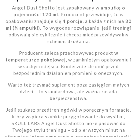
Angel Dust Shotto jest zapakowany w
ampułkę o
pojemności 120 ml
. Producent przewiduje, że w
opakowaniu znajduje się
4 porcje
, a każda z nich ma
30
ml (¼ ampułki)
. To wygodne rozwiązanie, jeśli treningi
odbywają się cyklicznie i chcesz mieć przewidywalny
schemat działania.
Producent zaleca przechowywać produkt
w
temperaturze pokojowej
, w zamkniętym opakowaniu i
w suchym miejscu. Koniecznie chronić przed
bezpośrednim działaniem promieni słonecznych.
Warto też trzymać suplement poza zasięgiem małych
dzieci – to standardowa, ale ważna zasada
bezpieczeństwa.
Jeśli szukasz przedtreningówki w poręcznym formacie,
który wspiera szybkie przygotowanie do wysiłku,
SKULL LABS Angel Dust Shotto może pasować do
Twojego stylu treningu – od pierwszych minut na
siłowni po intensywne sesje wymagające koncentracji i