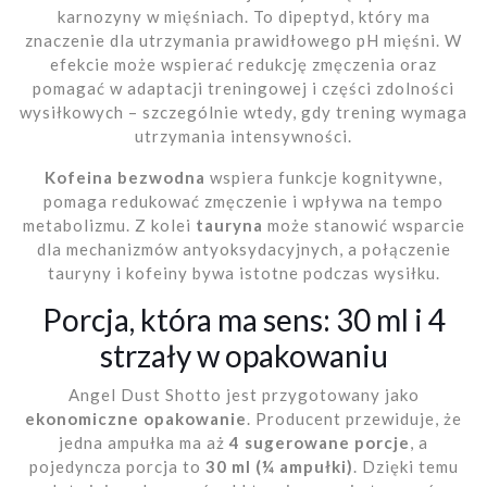
karnozyny w mięśniach. To dipeptyd, który ma
znaczenie dla utrzymania prawidłowego pH mięśni. W
efekcie może wspierać redukcję zmęczenia oraz
pomagać w adaptacji treningowej i części zdolności
wysiłkowych – szczególnie wtedy, gdy trening wymaga
utrzymania intensywności.
Kofeina bezwodna
wspiera funkcje kognitywne,
pomaga redukować zmęczenie i wpływa na tempo
metabolizmu. Z kolei
tauryna
może stanowić wsparcie
dla mechanizmów antyoksydacyjnych, a połączenie
tauryny i kofeiny bywa istotne podczas wysiłku.
Porcja, która ma sens: 30 ml i 4
strzały w opakowaniu
Angel Dust Shotto jest przygotowany jako
ekonomiczne opakowanie
. Producent przewiduje, że
jedna ampułka ma aż
4 sugerowane porcje
, a
pojedyncza porcja to
30 ml (¼ ampułki)
. Dzięki temu