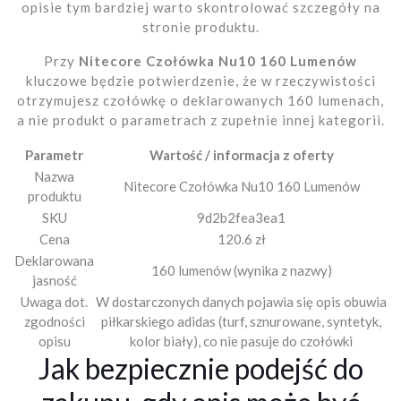
opisie tym bardziej warto skontrolować szczegóły na
stronie produktu.
Przy
Nitecore Czołówka Nu10 160 Lumenów
kluczowe będzie potwierdzenie, że w rzeczywistości
otrzymujesz czołówkę o deklarowanych 160 lumenach,
a nie produkt o parametrach z zupełnie innej kategorii.
Parametr
Wartość / informacja z oferty
Nazwa
Nitecore Czołówka Nu10 160 Lumenów
produktu
SKU
9d2b2fea3ea1
Cena
120.6 zł
Deklarowana
160 lumenów (wynika z nazwy)
jasność
Uwaga dot.
W dostarczonych danych pojawia się opis obuwia
zgodności
piłkarskiego adidas (turf, sznurowane, syntetyk,
opisu
kolor biały), co nie pasuje do czołówki
Jak bezpiecznie podejść do