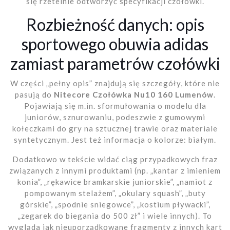
się rzetelnie odtworzyć specyfikacji czołówki.
Rozbieżność danych: opis
sportowego obuwia adidas
zamiast parametrów czołówki
W części „pełny opis” znajdują się szczegóły, które nie
pasują do
Nitecore Czołówka Nu10 160 Lumenów
.
Pojawiają się m.in. sformułowania o modelu dla
juniorów, sznurowaniu, podeszwie z gumowymi
kołeczkami do gry na sztucznej trawie oraz materiale
syntetycznym. Jest też informacja o kolorze: białym.
Dodatkowo w tekście widać ciąg przypadkowych fraz
związanych z innymi produktami (np. „kantar z imieniem
konia”, „rękawice bramkarskie juniorskie”, „namiot z
pompowanym stelażem”, „okulary squash”, „buty
górskie”, „spodnie sniegowce”, „kostium pływacki”,
„zegarek do biegania do 500 zł” i wiele innych). To
wygląda jak nieuporządkowane fragmenty z innych kart