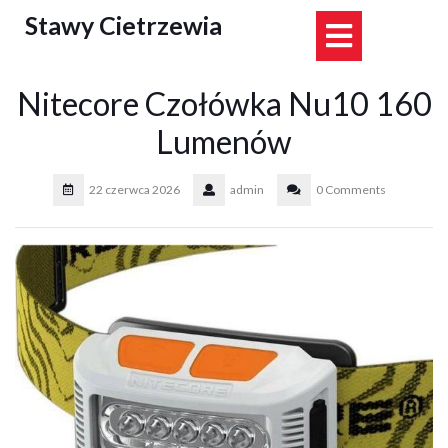
Skip
Stawy Cietrzewia
Open
to
content
Button
Nitecore Czołówka Nu10 160
Lumenów
22 czerwca 2026
admin
0 Comments