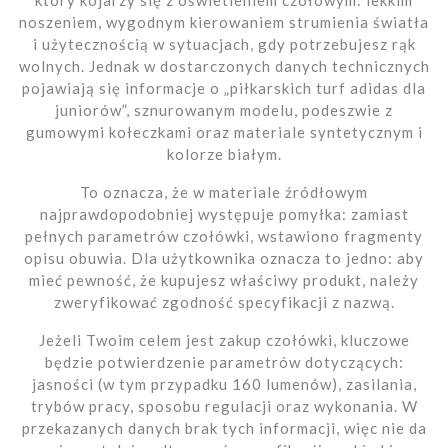
który kojarzy się z oświetleniem czołowym: lekkim
noszeniem, wygodnym kierowaniem strumienia światła
i użytecznością w sytuacjach, gdy potrzebujesz rąk
wolnych. Jednak w dostarczonych danych technicznych
pojawiają się informacje o „piłkarskich turf adidas dla
juniorów”, sznurowanym modelu, podeszwie z
gumowymi kołeczkami oraz materiale syntetycznym i
kolorze białym.
To oznacza, że w materiale źródłowym
najprawdopodobniej występuje pomyłka: zamiast
pełnych parametrów czołówki, wstawiono fragmenty
opisu obuwia. Dla użytkownika oznacza to jedno: aby
mieć pewność, że kupujesz właściwy produkt, należy
zweryfikować zgodność specyfikacji z nazwą.
Jeżeli Twoim celem jest zakup czołówki, kluczowe
będzie potwierdzenie parametrów dotyczących:
jasności (w tym przypadku 160 lumenów), zasilania,
trybów pracy, sposobu regulacji oraz wykonania. W
przekazanych danych brak tych informacji, więc nie da