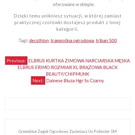
oferowane w sklepie.
Dzięki temu unikniesz sytuacji, w której zamiast
praktycznej czołówki dostajesz produkt z innej
kategorii.
Tagi:
decsthlon
,
trampolina ogrodowa
,
triban 500
Nawigacja
Previous:
ELBRUS KURTKA ZIMOWA NARCIARSKA MĘSKA
ELBRUS ERIMO ROZMIAR XL BRĄZOWA BLACK
wpisu
BEAUTY/CHIPMUNK
Next:
Dainese Bluza Hgr Ss Czarny
Greenblue Żagiel Ogrodowy Zacieniacz Uv Poliester 5M