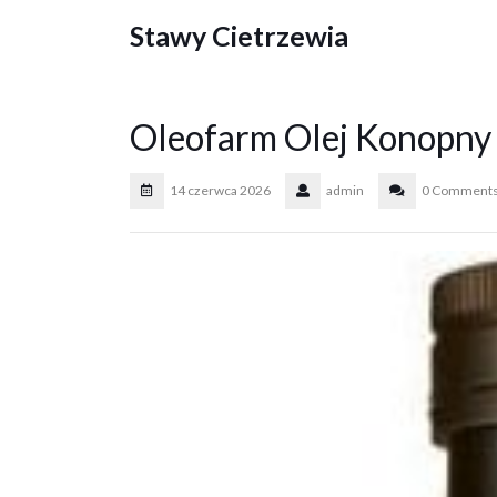
Skip
Stawy Cietrzewia
to
content
Oleofarm Olej Konopn
14 czerwca 2026
admin
0 Comment