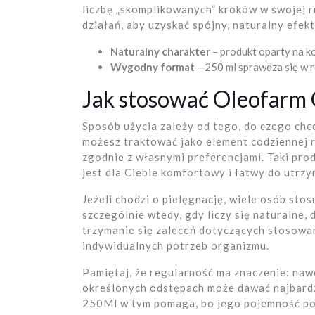
liczbę „skomplikowanych” kroków w swojej 
działań, aby uzyskać spójny, naturalny efekt
Naturalny charakter
– produkt oparty na k
Wygodny format
– 250 ml sprawdza się w 
Jak stosować Oleofarm
Sposób użycia zależy od tego, do czego ch
możesz traktować jako element codziennej ru
zgodnie z własnymi preferencjami. Taki pro
jest dla Ciebie komfortowy i łatwy do utrzy
Jeżeli chodzi o pielęgnację, wiele osób stos
szczególnie wtedy, gdy liczy się naturalne,
trzymanie się zaleceń dotyczących stosowa
indywidualnych potrzeb organizmu.
Pamiętaj, że regularność ma znaczenie: na
określonych odstępach może dawać najbard
250Ml w tym pomaga, bo jego pojemność po