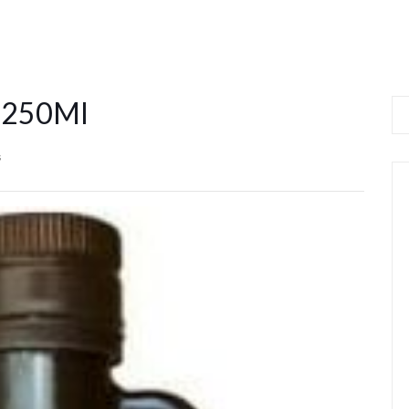
y 250Ml
s