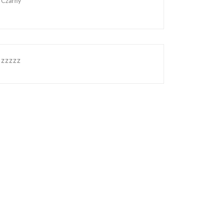
Czarny
zzzzz