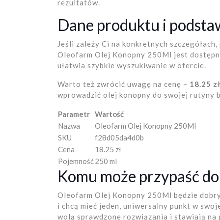
rezultatów.
Dane produktu i podst
Jeśli zależy Ci na konkretnych szczegółach,
Oleofarm Olej Konopny 250Ml jest dostępny 
ułatwia szybkie wyszukiwanie w ofercie.
Warto też zwrócić uwagę na cenę –
18.25 z
wprowadzić olej konopny do swojej rutyny
Parametr
Wartość
Nazwa
Oleofarm Olej Konopny 250Ml
SKU
f28d05da4d0b
Cena
18.25 zł
Pojemność
250 ml
Komu może przypaść do
Oleofarm Olej Konopny 250Ml będzie dobrym
i chcą mieć jeden, uniwersalny punkt w swoje
wolą sprawdzone rozwiązania i stawiają na