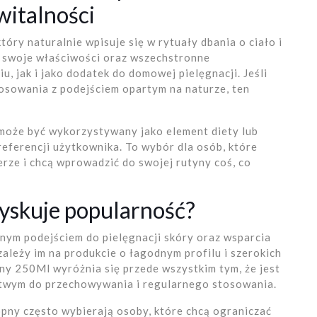
 witalności
ry naturalnie wpisuje się w rytuały dbania o ciało i
a swoje właściwości oraz wszechstronne
, jak i jako dodatek do domowej pielęgnacji. Jeśli
osowania z podejściem opartym na naturze, ten
oże być wykorzystywany jako element diety lub
referencji użytkownika. To wybór dla osób, które
erze i chcą wprowadzić do swojej rutyny coś, co
zyskuje popularność?
lnym podejściem do pielęgnacji skóry oraz wsparcia
ależy im na produkcie o łagodnym profilu i szerokich
ny 250Ml wyróżnia się przede wszystkim tym, że jest
twym do przechowywania i regularnego stosowania.
opny często wybierają osoby, które chcą ograniczać