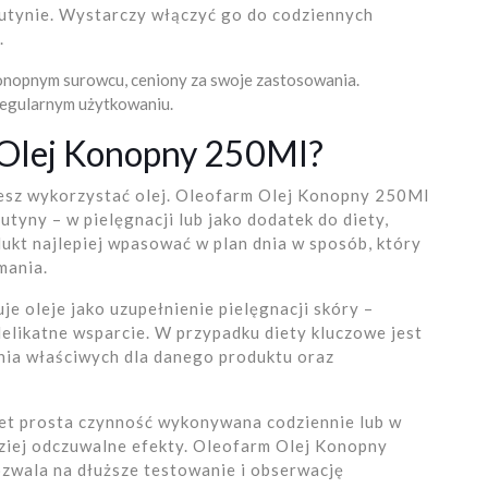
rutynie. Wystarczy włączyć go do codziennych
.
onopnym surowcu, ceniony za swoje zastosowania.
regularnym użytkowaniu.
 Olej Konopny 250Ml?
cesz wykorzystać olej. Oleofarm Olej Konopny 250Ml
tyny – w pielęgnacji lub jako dodatek do diety,
dukt najlepiej wpasować w plan dnia w sposób, który
mania.
uje oleje jako uzupełnienie pielęgnacji skóry –
 delikatne wsparcie. W przypadku diety kluczowe jest
nia właściwych dla danego produktu oraz
wet prosta czynność wykonywana codziennie lub w
ziej odczuwalne efekty. Oleofarm Olej Konopny
zwala na dłuższe testowanie i obserwację