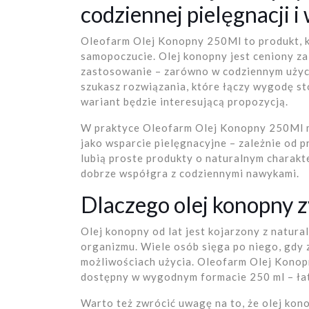
codziennej pielęgnacji i
Oleofarm Olej Konopny 250Ml to produkt, któ
samopoczucie. Olej konopny jest ceniony z
zastosowanie – zarówno w codziennym użyciu
szukasz rozwiązania, które łączy wygodę st
wariant będzie interesującą propozycją.
W praktyce Oleofarm Olej Konopny 250Ml m
jako wsparcie pielęgnacyjne – zależnie od p
lubią proste produkty o naturalnym charakt
dobrze współgra z codziennymi nawykami.
Dlaczego olej konopny 
Olej konopny od lat jest kojarzony z natura
organizmu. Wiele osób sięga po niego, gdy z
możliwościach użycia. Oleofarm Olej Konop
dostępny w wygodnym formacie 250 ml – ła
Warto też zwrócić uwagę na to, że olej kon