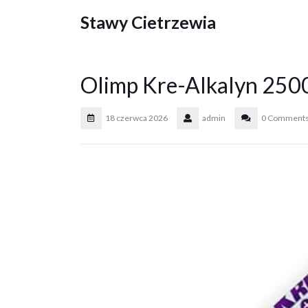
Skip
Stawy Cietrzewia
to
content
Olimp Kre-Alkalyn 250
18 czerwca 2026
admin
0 Comment