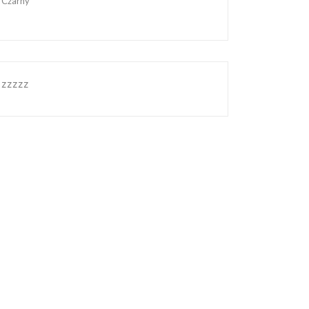
Czarny
zzzzz