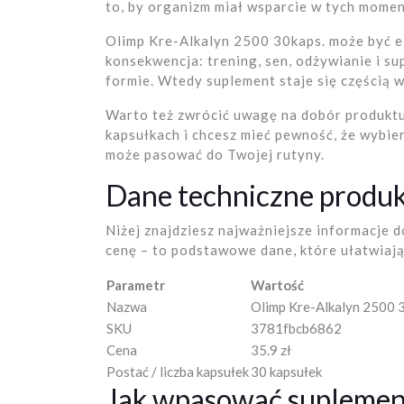
to, by organizm miał wsparcie w tych momen
Olimp Kre-Alkalyn 2500 30kaps. może być el
konsekwencja: trening, sen, odżywianie i s
formie. Wtedy suplement staje się częścią w
Warto też zwrócić uwagę na dobór produktu 
kapsułkach i chcesz mieć pewność, że wybie
może pasować do Twojej rutyny.
Dane techniczne produ
Niżej znajdziesz najważniejsze informacje 
cenę – to podstawowe dane, które ułatwiaj
Parametr
Wartość
Nazwa
Olimp Kre-Alkalyn 2500 
SKU
3781fbcb6862
Cena
35.9 zł
Postać / liczba kapsułek
30 kapsułek
Jak wpasować suplemen