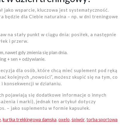
ł jako wsparcie, kluczowa jest systematyczność.
a będzie dla Ciebie naturalna – np. w dni treningowe
taw na stały punkt w ciągu dnia: posiłek, a następnie
łek i przerw.
m, nawet gdy zmienia się plan dnia.
ing + sen + odżywianie.
cyzja dla osób, które chcą mieć suplement pod ręką
kać kolejnych „nowości”, możesz skupić się na tym, co
i konsekwencji w działaniu.
ch pojawiają się dodatkowe informacje o innych
żenia i marki), jednak ten artykuł dotyczy
s. – jako suplementu w formie kapsułek.
e
,
kurtka trekkingowa damska
,
oxelo
,
śpiwór
,
torba sportowa