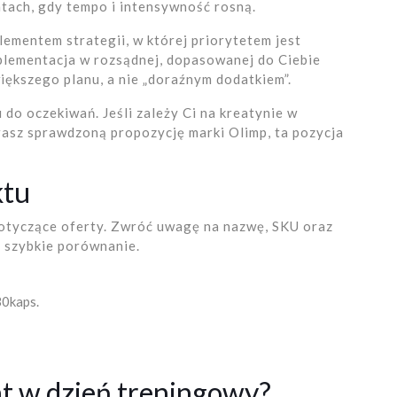
tach, gdy tempo i intensywność rosną.
ementem strategii, w której priorytetem jest
uplementacja w rozsądnej, dopasowanej do Ciebie
iększego planu, a nie „doraźnym dodatkiem”.
do oczekiwań. Jeśli zależy Ci na kreatynie w
rasz sprawdzoną propozycję marki Olimp, ta pozycja
ktu
dotyczące oferty. Zwróć uwagę na nazwę, SKU oraz
ą szybkie porównanie.
30kaps.
t w dzień treningowy?