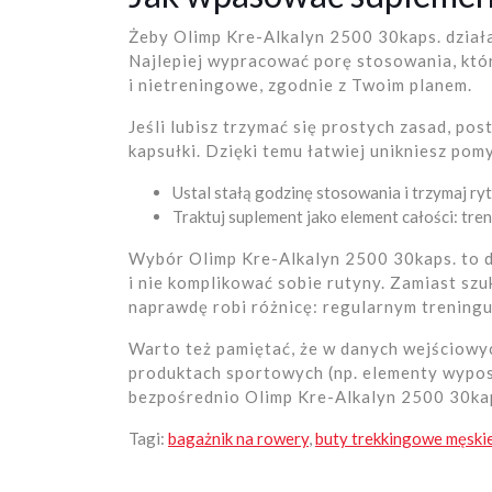
Żeby Olimp Kre-Alkalyn 2500 30kaps. działa
Najlepiej wypracować porę stosowania, któr
i nietreningowe, zgodnie z Twoim planem.
Jeśli lubisz trzymać się prostych zasad, pos
kapsułki. Dzięki temu łatwiej unikniesz pomy
Ustal stałą godzinę stosowania i trzymaj ryt
Traktuj suplement jako element całości: tren
Wybór Olimp Kre-Alkalyn 2500 30kaps. to de
i nie komplikować sobie rutyny. Zamiast szu
naprawdę robi różnicę: regularnym treningu 
Warto też pamiętać, że w danych wejściowy
produktach sportowych (np. elementy wyposa
bezpośrednio Olimp Kre-Alkalyn 2500 30kap
Tagi:
bagażnik na rowery
,
buty trekkingowe męski