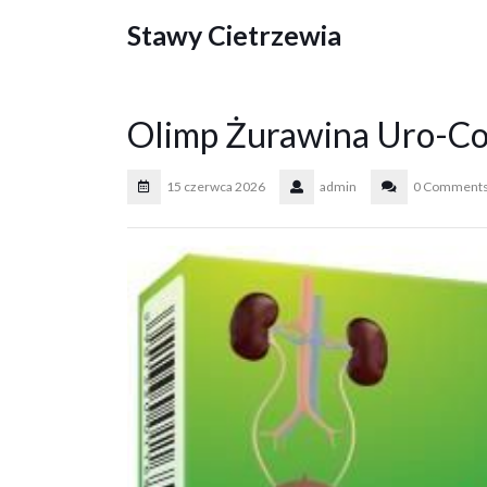
Skip
Stawy Cietrzewia
to
content
Olimp Żurawina Uro-Co
15 czerwca 2026
admin
0 Comment