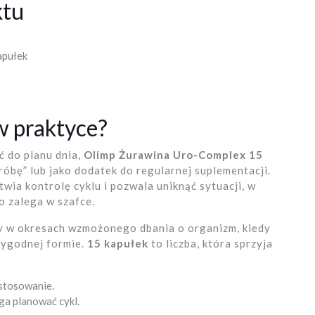
ktu
apułek
w praktyce?
ć do planu dnia,
Olimp Żurawina Uro-Complex 15
róbę” lub jako dodatek do regularnej suplementacji.
wia kontrolę cyklu i pozwala uniknąć sytuacji, w
o zalega w szafce.
y w okresach wzmożonego dbania o organizm, kiedy
wygodnej formie.
15 kapułek
to liczba, która sprzyja
stosowanie.
ga planować cykl.