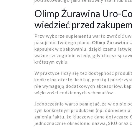
potraktować go jako sensowny start lub uzu
Olimp Żurawina Uro-Co
wiedzieć przed zakupe
Przy wyborze suplementu warto zwrócić uwa
pasuje do Twojego planu.
Olimp Żurawina 
kapsułek w opakowaniu, dzięki czemu łatwiej
ważne szczególnie wtedy, gdy chcesz sprawd
krótszym cyklu.
W praktyce liczy się też dostępność produk
konkretną ofertę: krótką, prostą i przejrzys
nie wymagają dodatkowych akcesoriów, kaps
większości codziennych schematów.
Jednocześnie warto pamiętać, że w opisie p
tym konkretnym produktem (np. odniesienia 
zmienia faktu, że kluczowe dane dotyczące
jednoznacznie określone: nazwa, SKU oraz c