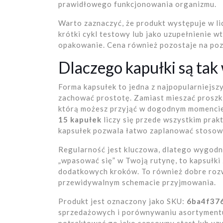
prawidłowego funkcjonowania organizmu.
Warto zaznaczyć, że produkt występuje w li
krótki cykl testowy lub jako uzupełnienie w
opakowanie. Cena również pozostaje na poz
Dlaczego kapułki są ta
Forma kapsułek to jedna z najpopularniejsz
zachować prostotę. Zamiast mieszać prosz
którą możesz przyjąć w dogodnym momenci
15 kapułek
liczy się przede wszystkim prak
kapsułek pozwala łatwo zaplanować stosow
Regularność jest kluczowa, dlatego wygodna
„wpasować się” w Twoją rutynę, to kapsułk
dodatkowych kroków. To również dobre rozw
przewidywalnym schemacie przyjmowania.
Produkt jest oznaczony jako SKU:
6ba4f37
sprzedażowych i porównywaniu asortyment