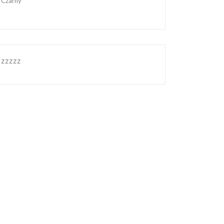
Czarny
zzzzz