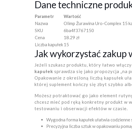
Dane techniczne produ
Parametr
Wartość
Nazwa
Olimp Żurawina Uro-Complex 15 k
SKU
6ba4f3767150
Cena
18.29 zł
Liczba kapułek
15
Jak wykorzystać zakup 
Jeżeli szukasz produktu, który łatwo włączy
kapułek
sprawdza się jako propozycja „na p
Opakowanie z określoną liczbą kapsułek ułat
której suplement kończy się zbyt szybko alb
Możesz potraktować go jako element rutyn
chcesz mieć pod ręką konkretny produkt w 
testowaniu i obserwacji efektów w czasie.
Wygodna forma kapułek ułatwia codzienne 
Precyzyjna liczba sztuk w opakowaniu poma