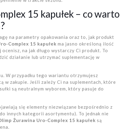
pełnienie w trakcie sezonu.
mplex 15 kapułek – co warto
m?
gę na parametry opakowania oraz to, jak produkt
Uro-Complex 15 kapułek
ma jasno określoną ilość
 ocenisz, na jak długo wystarczy Ci produkt. To
zić działanie lub utrzymać suplementację w
tu. W przypadku tego wariantu otrzymujesz
tą w zakupie. Jeśli zależy Ci na suplementach, które
ułki są neutralnym wyborem, który pasuje do
ojawiają się elementy niezwiązane bezpośrednio z
do innych kategorii asortymentu). To jednak nie
Olimp Żurawina Uro-Complex 15 kapułek
są
ena.