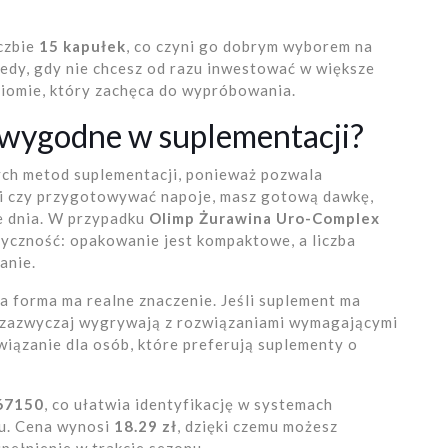
czbie
15 kapułek
, co czyni go dobrym wyborem na
tedy, gdy nie chcesz od razu inwestować w większe
iomie, który zachęca do wypróbowania.
k wygodne w suplementacji?
ych metod suplementacji, ponieważ pozwala
ki czy przygotowywać napoje, masz gotową dawkę,
e dnia. W przypadku
Olimp Żurawina Uro-Complex
tyczność: opakowanie jest kompaktowe, a liczba
anie.
 forma ma realne znaczenie. Jeśli suplement ma
i zazwyczaj wygrywają z rozwiązaniami wymagającymi
iązanie dla osób, które preferują suplementy o
67150
, co ułatwia identyfikację w systemach
u. Cena wynosi
18.29 zł
, dzięki czemu możesz