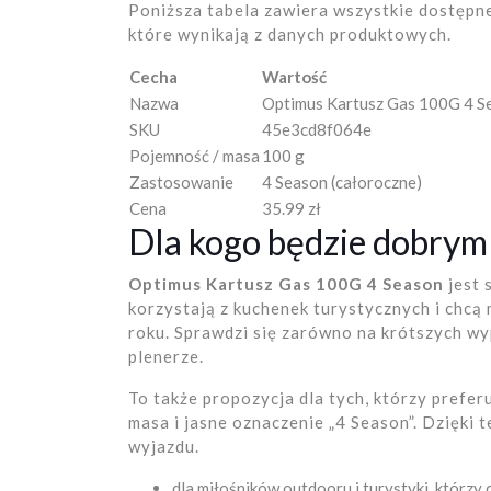
Poniższa tabela zawiera wszystkie dostępn
które wynikają z danych produktowych.
Cecha
Wartość
Nazwa
Optimus Kartusz Gas 100G 4 S
SKU
45e3cd8f064e
Pojemność / masa
100 g
Zastosowanie
4 Season (całoroczne)
Cena
35.99 zł
Dla kogo będzie dobry
Optimus Kartusz Gas 100G 4 Season
jest 
korzystają z kuchenek turystycznych i chcą
roku. Sprawdzi się zarówno na krótszych wyp
plenerze.
To także propozycja dla tych, którzy prefer
masa i jasne oznaczenie „4 Season”. Dzięki 
wyjazdu.
dla miłośników outdooru i turystyki, którzy