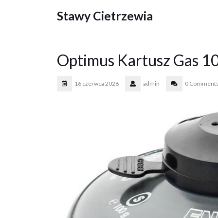
Skip
Stawy Cietrzewia
to
content
Optimus Kartusz Gas 1
16 czerwca 2026
admin
0 Comment