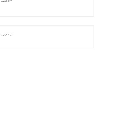
Czarny
zzzzz