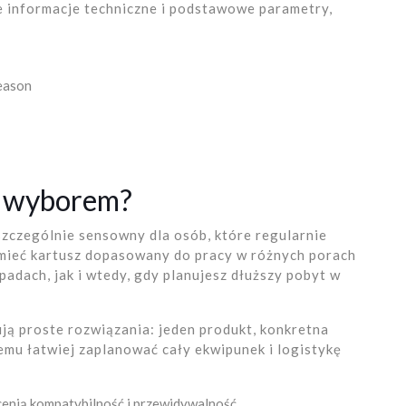
e informacje techniczne i podstawowe parametry,
eason
m wyborem?
szczególnie sensowny dla osób, które regularnie
 mieć kartusz dopasowany do pracy w różnych porach
adach, jak i wtedy, gdy planujesz dłuższy pobyt w
ują proste rozwiązania: jeden produkt, konkretna
temu łatwiej zaplanować cały ekwipunek i logistykę
 cenią kompatybilność i przewidywalność