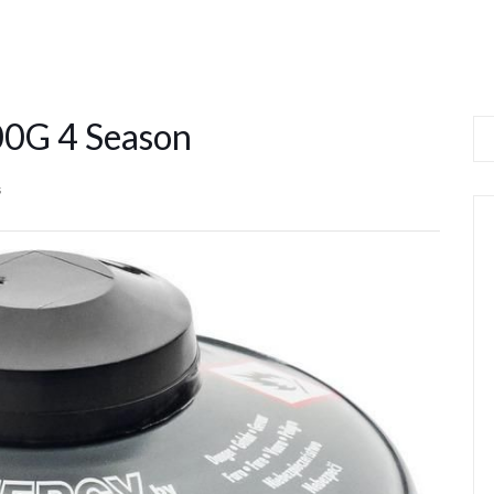
00G 4 Season
s