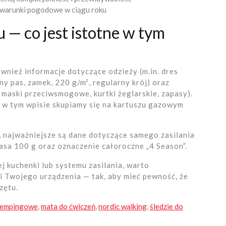
 warunki pogodowe w ciągu roku
 — co jest istotne w tym
wnież informacje dotyczące odzieży (m.in. dres
ny pas, zamek, 220 g/m², regularny krój) oraz
, maski przeciwsmogowe, kurtki żeglarskie, zapasy).
że w tym wpisie skupiamy się na kartuszu gazowym
 najważniejsze są dane dotyczące samego zasilania
masa 100 g oraz oznaczenie całoroczne „4 Season”.
 kuchenki lub systemu zasilania, warto
i Twojego urządzenia — tak, aby mieć pewność, że
zętu.
kempingowe
,
mata do ćwiczeń
,
nordic walking
,
śledzie do