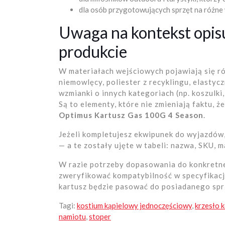
dla osób przygotowujących sprzęt na różne
Uwaga na kontekst opisu
produkcie
W materiałach wejściowych pojawiają się ró
niemowlęcy, poliester z recyklingu, elastycz
wzmianki o innych kategoriach (np. koszulki
Są to elementy, które nie zmieniają faktu, 
Optimus Kartusz Gas 100G 4 Season
.
Jeżeli kompletujesz ekwipunek do wyjazdów,
— a te zostały ujęte w tabeli: nazwa, SKU, 
W razie potrzeby dopasowania do konkretnej
zweryfikować kompatybilność w specyfikacj
kartusz będzie pasować do posiadanego spr
Tagi:
kostium kąpielowy jednoczęściowy
,
krzesło 
namiotu
,
stoper