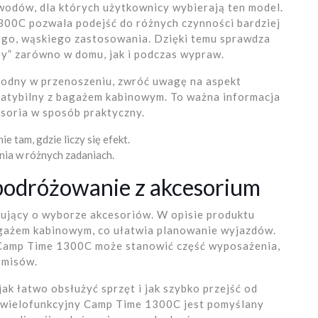
wodów, dla których użytkownicy wybierają ten model.
00C pozwala podejść do różnych czynności bardziej
nego, wąskiego zastosowania. Dzięki temu sprawdza
by” zarówno w domu, jak i podczas wypraw.
wygodny w przenoszeniu, zwróć uwagę na aspekt
mpatybilny z bagażem kabinowym. To ważna informacja
esoria w sposób praktyczny.
 tam, gdzie liczy się efekt.
ia w różnych zadaniach.
podróżowanie z akcesorium
ujący o wyborze akcesoriów. W opisie produktu
agażem kabinowym, co ułatwia planowanie wyjazdów.
 Camp Time 1300C może stanowić część wyposażenia,
omisów.
jak łatwo obsłużyć sprzęt i jak szybko przejść od
y wielofunkcyjny Camp Time 1300C jest pomyślany