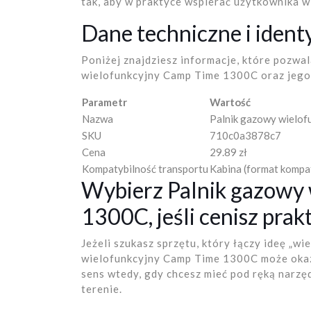
tak, aby w praktyce wspierać użytkownika w 
Dane techniczne i ident
Poniżej znajdziesz informacje, które pozwa
wielofunkcyjny Camp Time 1300C oraz jeg
Parametr
Wartość
Nazwa
Palnik gazowy wielo
SKU
710c0a3878c7
Cena
29.89 zł
Kompatybilność transportu
Kabina (format kompa
Wybierz Palnik gazowy
1300C, jeśli cenisz pra
Jeżeli szukasz sprzętu, który łączy ideę „w
wielofunkcyjny Camp Time 1300C może okaz
sens wtedy, gdy chcesz mieć pod ręką narzę
terenie.