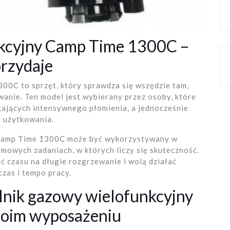
nkcyjny Camp Time 1300C –
przydaje
00C to sprzęt, który sprawdza się wszędzie tam,
ewanie. Ten model jest wybierany przez osoby, które
gających intensywnego płomienia, a jednocześnie
e użytkowania.
 Camp Time 1300C może być wykorzystywany w
owych zadaniach, w których liczy się skuteczność.
ić czasu na długie rozgrzewanie i wolą działać
czas i tempo pracy.
lnik gazowy wielofunkcyjny
oim wyposażeniu