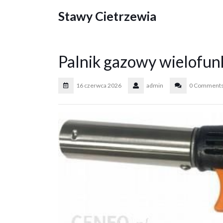
Skip
Stawy Cietrzewia
to
content
Palnik gazowy wielofu
16 czerwca 2026
admin
0 Comment