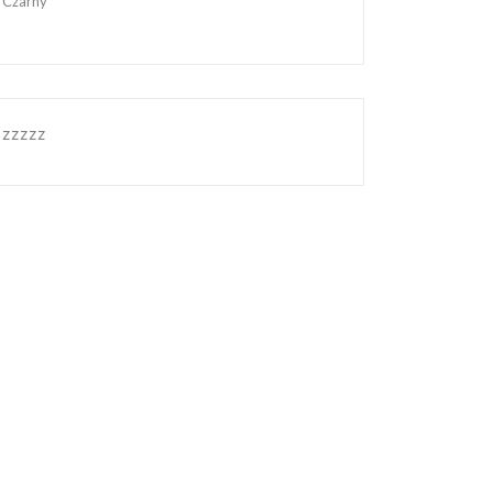
Czarny
zzzzz