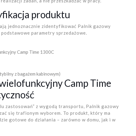
realizacji zadań, a nie przeszkadzać w pracy.
yfikacja produktu
lają jednoznacznie zidentyfikować Palnik gazowy
o podstawowe parametry sprzedażowe.
funkcyjny Camp Time 1300C
tybilny z bagażem kabinowym)
 wielofunkcyjny Camp Time
ktyczność
ielu zastosowań” z wygodą transportu, Palnik gazowy
ać się trafionym wyborem. To produkt, który ma
dzie gotowe do działania – zarówno w domu, jak i w