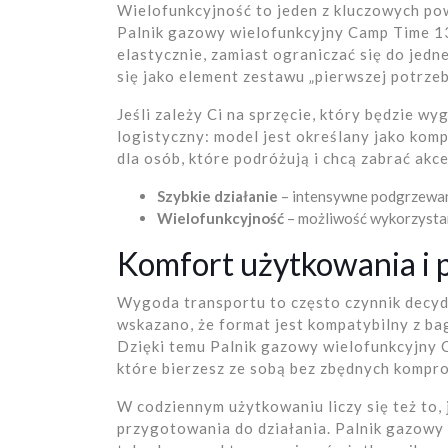
Wielofunkcyjność to jeden z kluczowych po
Palnik gazowy wielofunkcyjny Camp Time 13
elastycznie, zamiast ograniczać się do jed
się jako element zestawu „pierwszej potrze
Jeśli zależy Ci na sprzęcie, który będzie 
logistyczny: model jest określany jako ko
dla osób, które podróżują i chcą zabrać akc
Szybkie działanie
– intensywne podgrzewanie
Wielofunkcyjność
– możliwość wykorzystan
Komfort użytkowania i 
Wygoda transportu to często czynnik decyd
wskazano, że format jest kompatybilny z b
Dzięki temu Palnik gazowy wielofunkcyjny
które bierzesz ze sobą bez zbędnych kompr
W codziennym użytkowaniu liczy się też to, 
przygotowania do działania. Palnik gazow