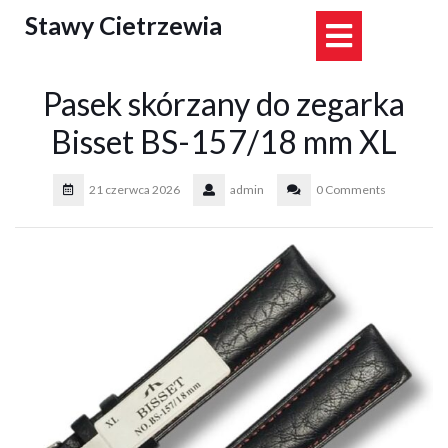
Skip
Stawy Cietrzewia
Open
to
content
Button
Pasek skórzany do zegarka
Bisset BS-157/18 mm XL
21 czerwca 2026
admin
0 Comments