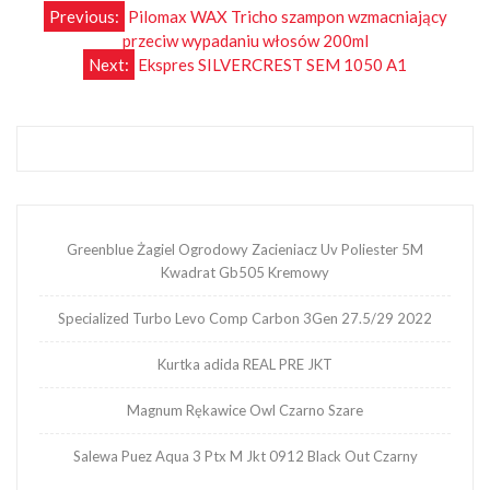
Nawigacja
Previous:
Pilomax WAX Tricho szampon wzmacniający
przeciw wypadaniu włosów 200ml
wpisu
Next:
Ekspres SILVERCREST SEM 1050 A1
Greenblue Żagiel Ogrodowy Zacieniacz Uv Poliester 5M
Kwadrat Gb505 Kremowy
Specialized Turbo Levo Comp Carbon 3Gen 27.5/29 2022
Kurtka adida REAL PRE JKT
Magnum Rękawice Owl Czarno Szare
Salewa Puez Aqua 3 Ptx M Jkt 0912 Black Out Czarny