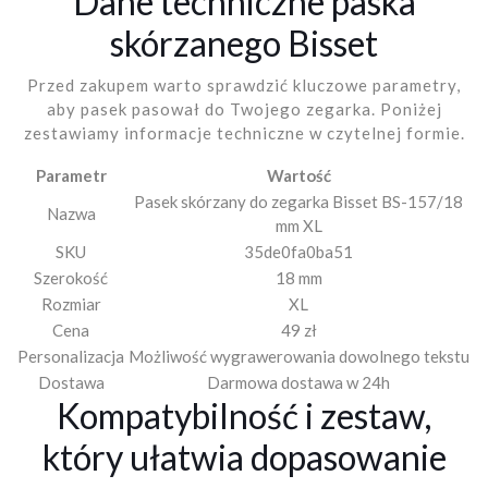
Dane techniczne paska
skórzanego Bisset
Przed zakupem warto sprawdzić kluczowe parametry,
aby pasek pasował do Twojego zegarka. Poniżej
zestawiamy informacje techniczne w czytelnej formie.
Parametr
Wartość
Pasek skórzany do zegarka Bisset BS-157/18
Nazwa
mm XL
SKU
35de0fa0ba51
Szerokość
18 mm
Rozmiar
XL
Cena
49 zł
Personalizacja
Możliwość wygrawerowania dowolnego tekstu
Dostawa
Darmowa dostawa w 24h
Kompatybilność i zestaw,
który ułatwia dopasowanie