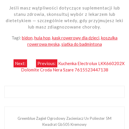
Jeśli masz wątpliwości dotyczące suplementacji lub
stanu zdrowia, skonsultuj wybór z lekarzem lub
dietetykiem — szczególnie wtedy, gdy przyjmujesz leki
lub masz zdiagnozowane choroby.
Tagi:
bidon
,
hula hop
,
kask rowerowy dla dzieci
,
koszulka
rowerowa męska
,
siatka do badmintona
Nawigacja
Next:
Previous:
Kuchenka Electrolux LKK660202X
Dolomite Croda Nera Szare 7615523447138
wpisu
Greenblue Żagiel Ogrodowy Zacieniacz Uv Poliester 5M
Kwadrat Gb505 Kremowy