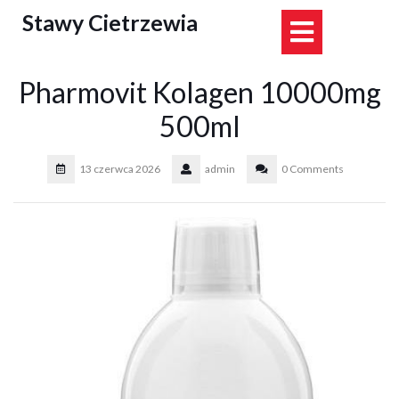
Skip
Stawy Cietrzewia
Open
to
content
Button
Pharmovit Kolagen 10000mg
500ml
13 czerwca 2026
admin
0 Comments