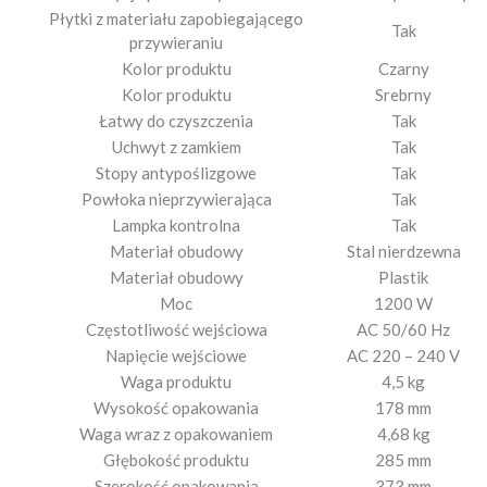
Płytki z materiału zapobiegającego
Tak
przywieraniu
Kolor produktu
Czarny
Kolor produktu
Srebrny
Łatwy do czyszczenia
Tak
Uchwyt z zamkiem
Tak
Stopy antypoślizgowe
Tak
Powłoka nieprzywierająca
Tak
Lampka kontrolna
Tak
Materiał obudowy
Stal nierdzewna
Materiał obudowy
Plastik
Moc
1200 W
Częstotliwość wejściowa
AC 50/60 Hz
Napięcie wejściowe
AC 220 – 240 V
Waga produktu
4,5 kg
Wysokość opakowania
178 mm
Waga wraz z opakowaniem
4,68 kg
Głębokość produktu
285 mm
Szerokość opakowania
373 mm