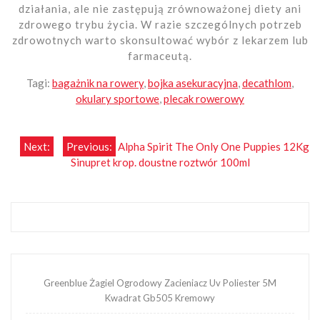
działania, ale nie zastępują zrównoważonej diety ani
zdrowego trybu życia. W razie szczególnych potrzeb
zdrowotnych warto skonsultować wybór z lekarzem lub
farmaceutą.
Tagi:
bagażnik na rowery
,
bojka asekuracyjna
,
decathlom
,
okulary sportowe
,
plecak rowerowy
Nawigacja
Next:
Previous:
Alpha Spirit The Only One Puppies 12Kg
Sinupret krop. doustne roztwór 100ml
wpisu
Greenblue Żagiel Ogrodowy Zacieniacz Uv Poliester 5M
Kwadrat Gb505 Kremowy