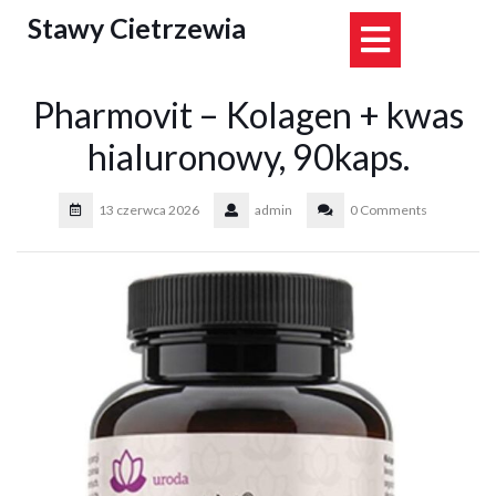
Skip
Stawy Cietrzewia
Open
to
content
Button
Pharmovit – Kolagen + kwas
hialuronowy, 90kaps.
13 czerwca 2026
admin
0 Comments