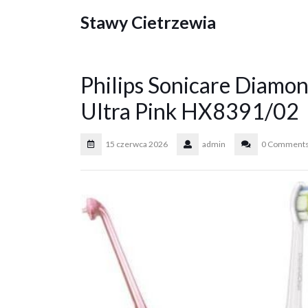
Skip
Stawy Cietrzewia
to
content
Philips Sonicare Diamon
Ultra Pink HX8391/02
15 czerwca 2026
admin
0 Comment