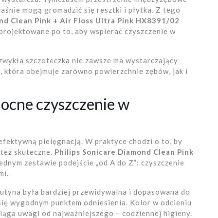
łaśnie mogą gromadzić się resztki i płytka. Z tego
nd Clean Pink + Air Floss Ultra Pink HX8391/02
aprojektowane po to, aby wspierać czyszczenie w
 zwykła szczoteczka nie zawsze ma wystarczający
 która obejmuje zarówno powierzchnie zębów, jak i
ocne czyszczenie w
 efektywną pielęgnacją. W praktyce chodzi o to, by
 też skuteczne.
Philips Sonicare Diamond Clean Pink
ednym zestawie podejście „od A do Z”: czyszczenie
mi.
 rutyna była bardziej przewidywalna i dopasowana do
 się wygodnym punktem odniesienia. Kolor w odcieniu
ciąga uwagi od najważniejszego – codziennej higieny.