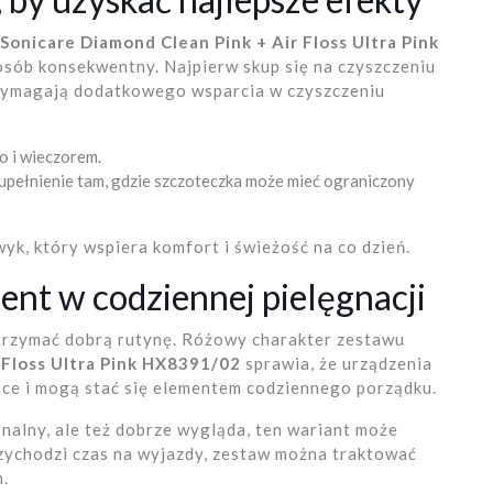
 Sonicare Diamond Clean Pink + Air Floss Ultra Pink
osób konsekwentny. Najpierw skup się na czyszczeniu
e wymagają dodatkowego wsparcia w czyszczeniu
o i wieczorem.
zupełnienie tam, gdzie szczoteczka może mieć ograniczony
k, który wspiera komfort i świeżość na co dzień.
cent w codziennej pielęgnacji
utrzymać dobrą rutynę. Różowy charakter zestawu
r Floss Ultra Pink HX8391/02
sprawia, że urządzenia
ence i mogą stać się elementem codziennego porządku.
cjonalny, ale też dobrze wygląda, ten wariant może
zychodzi czas na wyjazdy, zestaw można traktować
m.