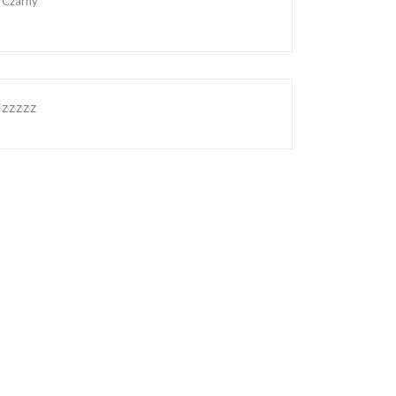
Czarny
zzzzz