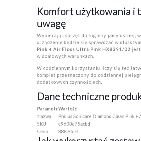
Komfort użytkowania i t
uwagę
Wybierając sprzęt do higieny jamy ustnej, wa
urządzenie będzie się sprawdzać w dłuższy
Pink + Air Floss Ultra Pink HX8391/02
jest
w domowych warunkach.
W codziennym korzystaniu liczy się też łatw
komplet przeznaczony do codziennej pielęgna
dodatkowych czynnościach.
Dane techniczne produ
Parametr
Wartość
Nazwa
Philips Sonicare Diamond Clean Pink + 
SKU
e9608a75acbd
Cena
888.95 zł
Jak wykorzystać zestaw,