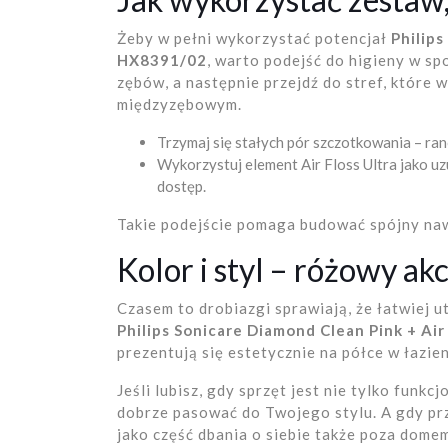
Żeby w pełni wykorzystać potencjał
Philips
HX8391/02
, warto podejść do higieny w sp
zębów, a następnie przejdź do stref, któr
międzyzębowym.
Trzymaj się stałych pór szczotkowania – ran
Wykorzystuj element Air Floss Ultra jako u
dostęp.
Takie podejście pomaga budować spójny nawy
Kolor i styl – różowy ak
Czasem to drobiazgi sprawiają, że łatwiej 
Philips Sonicare Diamond Clean Pink + Ai
prezentują się estetycznie na półce w łazi
Jeśli lubisz, gdy sprzęt jest nie tylko funk
dobrze pasować do Twojego stylu. A gdy pr
jako część dbania o siebie także poza dome