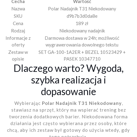
Cecha
Wartość
Nazwa
Polar Nadajnik T31 Niekodowany
SKU
d9b7b3d0da8e
Cena
189 zł
Rodzaj
Niekodowany nadajnik
Informacje z
Darmowa dostawa w 24h; możliwość
oferty
wygrawerowania dowolnego tekstu
Zestaw w
SET GA-100-1A2ER + BEZEL 10523429 +
opisie
PASEK 10347710
Dlaczego warto? Wygoda,
szybka realizacja i
dopasowanie
Wybierając
Polar Nadajnik T31 Niekodowany
,
stawiasz na sprzęt, który ma wspierać trening bez
tworzenia dodatkowych barier. Niekodowana forma
działania jest często wybierana przez osoby, które
chcą, aby ich zestaw był gotowy do użycia wtedy, gdy
tego potrzebują.