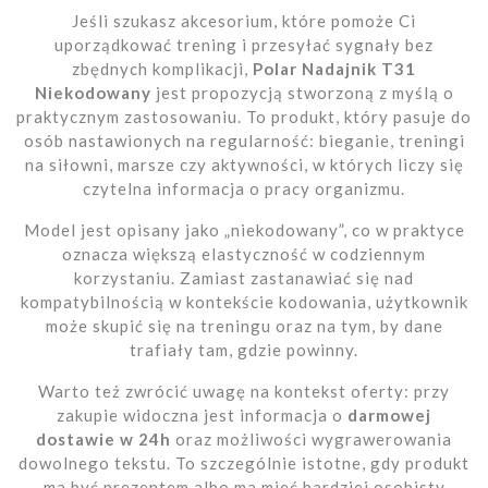
Jeśli szukasz akcesorium, które pomoże Ci
uporządkować trening i przesyłać sygnały bez
zbędnych komplikacji,
Polar Nadajnik T31
Niekodowany
jest propozycją stworzoną z myślą o
praktycznym zastosowaniu. To produkt, który pasuje do
osób nastawionych na regularność: bieganie, treningi
na siłowni, marsze czy aktywności, w których liczy się
czytelna informacja o pracy organizmu.
Model jest opisany jako „niekodowany”, co w praktyce
oznacza większą elastyczność w codziennym
korzystaniu. Zamiast zastanawiać się nad
kompatybilnością w kontekście kodowania, użytkownik
może skupić się na treningu oraz na tym, by dane
trafiały tam, gdzie powinny.
Warto też zwrócić uwagę na kontekst oferty: przy
zakupie widoczna jest informacja o
darmowej
dostawie w 24h
oraz możliwości wygrawerowania
dowolnego tekstu. To szczególnie istotne, gdy produkt
ma być prezentem albo ma mieć bardziej osobisty