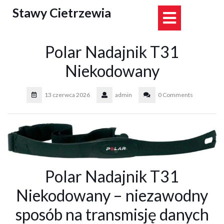
Skip
Stawy Cietrzewia
Open
to
content
Button
Polar Nadajnik T31
Niekodowany
13 czerwca 2026
admin
0 Comments
Polar Nadajnik T31
Niekodowany – niezawodny
sposób na transmisję danych