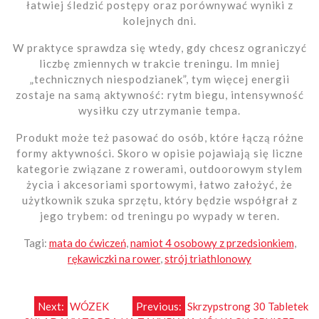
łatwiej śledzić postępy oraz porównywać wyniki z
kolejnych dni.
W praktyce sprawdza się wtedy, gdy chcesz ograniczyć
liczbę zmiennych w trakcie treningu. Im mniej
„technicznych niespodzianek”, tym więcej energii
zostaje na samą aktywność: rytm biegu, intensywność
wysiłku czy utrzymanie tempa.
Produkt może też pasować do osób, które łączą różne
formy aktywności. Skoro w opisie pojawiają się liczne
kategorie związane z rowerami, outdoorowym stylem
życia i akcesoriami sportowymi, łatwo założyć, że
użytkownik szuka sprzętu, który będzie współgrał z
jego trybem: od treningu po wypady w teren.
Tagi:
mata do ćwiczeń
,
namiot 4 osobowy z przedsionkiem
,
rękawiczki na rower
,
strój triathlonowy
Nawigacja
Next:
WÓZEK
Previous:
Skrzypstrong 30 Tabletek