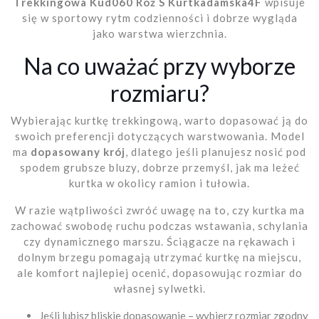
Trekkingowa Kud060 Róż S Kurtkadamska4F
wpisuje
się w sportowy rytm codzienności i dobrze wygląda
jako warstwa wierzchnia.
Na co uważać przy wyborze
rozmiaru?
Wybierając kurtkę trekkingową, warto dopasować ją do
swoich preferencji dotyczących warstwowania. Model
ma
dopasowany krój
, dlatego jeśli planujesz nosić pod
spodem grubsze bluzy, dobrze przemyśl, jak ma leżeć
kurtka w okolicy ramion i tułowia.
W razie wątpliwości zwróć uwagę na to, czy kurtka ma
zachować swobodę ruchu podczas wstawania, schylania
czy dynamicznego marszu. Ściągacze na rękawach i
dolnym brzegu pomagają utrzymać kurtkę na miejscu,
ale komfort najlepiej ocenić, dopasowując rozmiar do
własnej sylwetki.
Jeśli lubisz bliskie dopasowanie – wybierz rozmiar zgodny