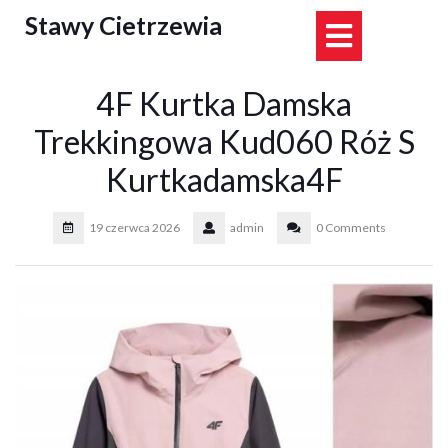
Skip
Stawy Cietrzewia
Open
to
content
Button
4F Kurtka Damska
Trekkingowa Kud060 Róż S
Kurtkadamska4F
19 czerwca 2026
admin
0 Comments