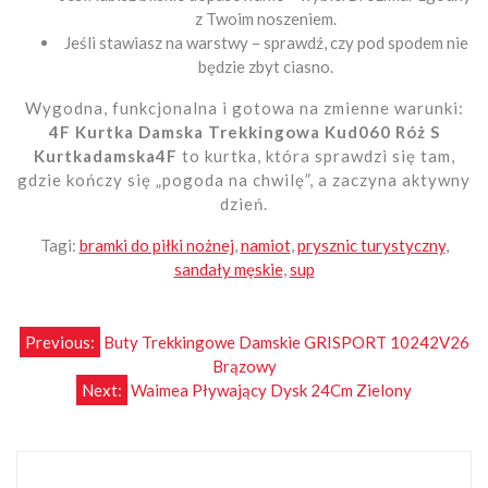
z Twoim noszeniem.
Jeśli stawiasz na warstwy – sprawdź, czy pod spodem nie
będzie zbyt ciasno.
Wygodna, funkcjonalna i gotowa na zmienne warunki:
4F Kurtka Damska Trekkingowa Kud060 Róż S
Kurtkadamska4F
to kurtka, która sprawdzi się tam,
gdzie kończy się „pogoda na chwilę”, a zaczyna aktywny
dzień.
Tagi:
bramki do piłki nożnej
,
namiot
,
prysznic turystyczny
,
sandały męskie
,
sup
Nawigacja
Previous:
Buty Trekkingowe Damskie GRISPORT 10242V26
Brązowy
wpisu
Next:
Waimea Pływający Dysk 24Cm Zielony