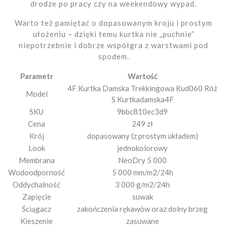
drodze po pracy czy na weekendowy wypad.
Warto też pamiętać o dopasowanym kroju i prostym
ułożeniu – dzięki temu kurtka nie „puchnie”
niepotrzebnie i dobrze współgra z warstwami pod
spodem.
Parametr
Wartość
4F Kurtka Damska Trekkingowa Kud060 Róż
Model
S Kurtkadamska4F
SKU
9bbc810ec3d9
Cena
249 zł
Krój
dopasowany (z prostym układem)
Look
jednokolorowy
Membrana
NeoDry 5 000
Wodoodporność
5 000 mm/m2/24h
Oddychalność
3 000 g/m2/24h
Zapięcie
suwak
Ściągacz
zakończenia rękawów oraz dolny brzeg
Kieszenie
zasuwane