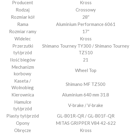
Producent
Kross
Rodzaj
Crossowy
Rozmiar kół
28″
Rama
Aluminium Performance 6061
Rozmiar ramy
17″
Widelec
Kross
Przerzutki
Shimano Tourney TY300 / Shimano Tourney
tył/przód
TZ510
Ilość biegów
21
Mechanizm
Wheel Top
korbowy
Kaseta /
Shimano MF TZ500
Wolnobieg
Kierownica
Aluminium 640 mm 31.8
Hamulce
V-brake / V-brake
tył/przód
Piasty tył/przód
GL-B01R-QR / GL-B01F-QR
Opony
MITAS GRIPPER V84 42-622
Obręcze
Kross