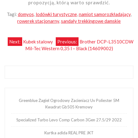
propozycją, którą warto sprawdzić.
Tagi:
domyos
,
lodówki turystyczne
,
namiot samorozkładający
,
rowerek stacjonarny
,
sandały trekkingowe damskie
Nawigacja
Next:
Kubek stalowy
Previous:
Brother DCP-L3510CDW
Mil-Tec Western 0,35 l – Black (14609002)
wpisu
Greenblue Żagiel Ogrodowy Zacieniacz Uv Poliester 5M
Kwadrat Gb505 Kremowy
Specialized Turbo Levo Comp Carbon 3Gen 27.5/29 2022
Kurtka adida REAL PRE JKT