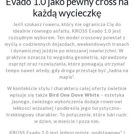
Evado 1.0 jako pewny cross na
każdą wycieczkę
Jeśli szukasz roweru, który nie ogranicza Cię do
idealnie równego asfaltu, KROSS Evado 1.0 jest
rozsądnym wyborem. Ten model crossowy powstał z
myślą o codziennych dojazdach, weekendowych trasach
i dynamicznej jeździe po mieszanej nawierzchni. W
praktyce oznacza to wygodną geometrię, sprawdzony
osprzęt oraz rozwiązania, które pomagają utrzymać
tempo nawet wtedy, gdy droga przestaje być „ładna na
mapie”.
W kontekście stylu i charakteru całej oferty świetnie
wpisuje się także
Bird One Dove White
– estetyka
jasnego, świeżego wykończenia dodaje rowerowi
lekkości wizualnej i podkreśla jego turystyczno-
trekkingowy charakter. To połączenie, które lubi ruch:
w dzień, w mieście i poza nim.
KROSS Evado 1.0 jest jednocześnie „podstawowy” i