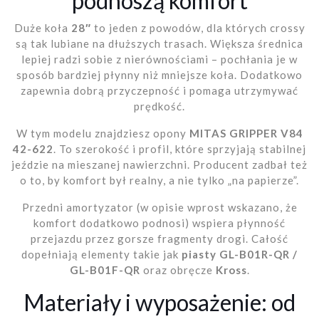
podnoszą komfort
Duże koła
28″
to jeden z powodów, dla których crossy
są tak lubiane na dłuższych trasach. Większa średnica
lepiej radzi sobie z nierównościami – pochłania je w
sposób bardziej płynny niż mniejsze koła. Dodatkowo
zapewnia dobrą przyczepność i pomaga utrzymywać
prędkość.
W tym modelu znajdziesz opony
MITAS GRIPPER V84
42-622
. To szerokość i profil, które sprzyjają stabilnej
jeździe na mieszanej nawierzchni. Producent zadbał też
o to, by komfort był realny, a nie tylko „na papierze”.
Przedni amortyzator (w opisie wprost wskazano, że
komfort dodatkowo podnosi) wspiera płynność
przejazdu przez gorsze fragmenty drogi. Całość
dopełniają elementy takie jak
piasty GL-B01R-QR /
GL-B01F-QR
oraz obręcze
Kross
.
Materiały i wyposażenie: od