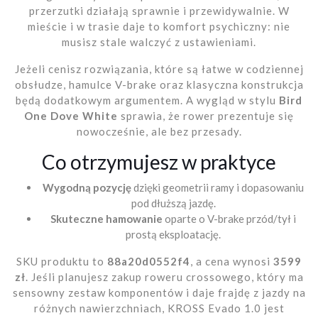
przerzutki działają sprawnie i przewidywalnie. W
mieście i w trasie daje to komfort psychiczny: nie
musisz stale walczyć z ustawieniami.
Jeżeli cenisz rozwiązania, które są łatwe w codziennej
obsłudze, hamulce V-brake oraz klasyczna konstrukcja
będą dodatkowym argumentem. A wygląd w stylu
Bird
One Dove White
sprawia, że rower prezentuje się
nowocześnie, ale bez przesady.
Co otrzymujesz w praktyce
Wygodną pozycję
dzięki geometrii ramy i dopasowaniu
pod dłuższą jazdę.
Skuteczne hamowanie
oparte o V-brake przód/tył i
prostą eksploatację.
SKU produktu to
88a20d0552f4
, a cena wynosi
3599
zł
. Jeśli planujesz zakup roweru crossowego, który ma
sensowny zestaw komponentów i daje frajdę z jazdy na
różnych nawierzchniach, KROSS Evado 1.0 jest