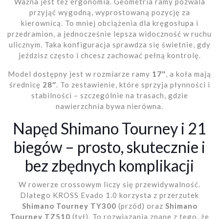
Ważna jest też ergonomia. Geometria ramy pozwala
przyjąć wygodną, wyprostowaną pozycję za
kierownicą. To mniej obciążenia dla kręgosłupa i
przedramion, a jednocześnie lepsza widoczność w ruchu
ulicznym. Taka konfiguracja sprawdza się świetnie, gdy
jeździsz często i chcesz zachować pełną kontrolę.
Model dostępny jest w rozmiarze ramy
17″
, a koła mają
średnicę
28″
. To zestawienie, które sprzyja płynności i
stabilności – szczególnie na trasach, gdzie
nawierzchnia bywa nierówna.
Napęd Shimano Tourney i 21
biegów – prosto, skutecznie i
bez zbędnych komplikacji
W rowerze crossowym liczy się przewidywalność.
Dlatego KROSS Evado 1.0 korzysta z przerzutek
Shimano Tourney TY300
(przód) oraz
Shimano
Tourney TZ510
(tył). To rozwiązania znane z tego, że