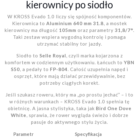
kierownicy po siodło
W KROSS Evado 1.0 liczy się spójność komponentów.
Kierownica to
Aluminium 640 mm 31.8
, a mostek
kierownicy ma długość
105mm
oraz parametry
31,8/7°
.
Taki zestaw wspiera wygodną kontrolę i pomaga
utrzymać stabilny tor jazdy.
Siodło to
Selle Royal
, czyli marka kojarzona z
komfortem w codziennym użytkowaniu. Łańcuch to
YBN
S50
, a pedały to
FP-804
. Całość uzupełnia napęd i
osprzęt, które mają działać przewidywalnie, bez
potrzeby ciągłych korekt.
Jeśli szukasz roweru, który ma „po prostu jechać” – i to
w różnych warunkach – KROSS Evado 1.0 spełnia tę
obietnicę. A jasna stylistyka, taka jak
Bird One Dove
White
, sprawia, że rower wygląda świeżo i dobrze
pasuje do aktywnego stylu życia.
Parametr
Specyfikacja