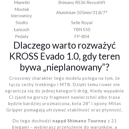
Manetki
Shimano RS36 Revoshift
Mostek
Aluminium 105mm/31,8/7°
kierownicy
Siodło
Selle Royal
Łańcuch
YBN S50
Pedały
FP-804
Dlaczego warto rozważyć
KROSS Evado 1.0, gdy teren
bywa „nieplanowany”?
Crossowy charakter tego modelu polega na tym, że
łączy cechy trekkingu i MTB. Dzięki temu rower nie
ogranicza się do jednej kategorii dróg. Kiedy wypadnie
Ci zjazd na gorszy fragment nawierzchni albo trasa
będzie bardziej urozmaicona, koła 28″ i opony Mitas
Gripper pomagają utrzymać stabilność oraz płynność.
Do tego dochodzi
napęd Shimano Tourney
z 21
biegami – wybierasz przełożenie do warunków, a