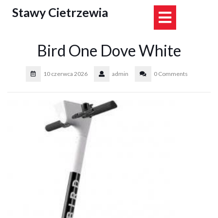
Skip
Stawy Cietrzewia
Open
to
content
Button
Bird One Dove White
10 czerwca 2026
admin
0 Comments