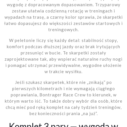
wygodę z dopracowanym dopasowaniem. Trzyparowy
zestaw ułatwia codzienną rotację w treningach i
wypadach na trasę, a czarny kolor sprawia, że skarpetki
łatwo dopasujesz do większości zestawów startowych i
treningowych.
W peletonie liczy się każdy detal: stabilność stopy,
komfort podczas dłuższej jazdy oraz brak irytujących
przesunięć w bucie. Te skarpetki zostały
zaprojektowane tak, aby wspierać naturalne ruchy nogi
i pomagać utrzymać przewidywalne, wygodne ułożenie
w trakcie wysiłku.
Jeśli szukasz skarpetek, które nie „znikają” po
pierwszych kilometrach i nie wymagają ciągłego
poprawiania, Bontrager Race Crew to kierunek, w
którym warto iść. To także dobry wybór dla osób, które
chcą mieć pod ręką komplet na cały tydzień treningów,
bez konieczności prania „na już”.
Komplet 3 pary — wygoda w