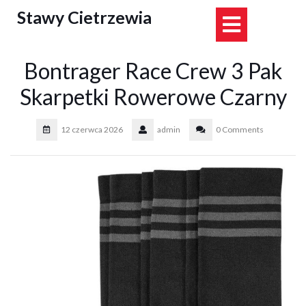
Skip
Stawy Cietrzewia
Open
to
content
Button
Bontrager Race Crew 3 Pak
Skarpetki Rowerowe Czarny
12 czerwca 2026
admin
0 Comments