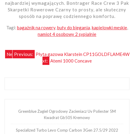
najbardziej wymagających. Bontrager Race Crew 3 Pak
Skarpetki Rowerowe Czarny to prosty, ale skuteczny
sposób na poprawę codziennego komfortu.
Tagi:
bagażnik na rowery
,
buty do biegania
,
kapielowki meskie
,
namiot 4 osobowy 2 sypialnie
Nawigacja
Ne
Previous:
Płyta gazowa Klarstein CP11GOLDFLAME4W
xt:
Atemi 1000 Concave
wpisu
Greenblue Żagiel Ogrodowy Zacieniacz Uv Poliester 5M
Kwadrat Gb505 Kremowy
Specialized Turbo Levo Comp Carbon 3Gen 27.5/29 2022