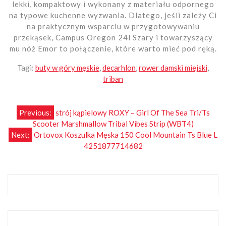
lekki, kompaktowy i wykonany z materiału odpornego
na typowe kuchenne wyzwania. Dlatego, jeśli zależy Ci
na praktycznym wsparciu w przygotowywaniu
przekąsek, Campus Oregon 24l Szary i towarzyszący
mu nóż Emor to połączenie, które warto mieć pod ręką.
Tagi:
buty w góry męskie
,
decarhlon
,
rower damski miejski
,
triban
Nawigacja
Previous:
strój kąpielowy ROXY – Girl Of The Sea Tri/Ts
Scooter Marshmallow Tribal Vibes Strip (WBT4)
wpisu
Next:
Ortovox Koszulka Męska 150 Cool Mountain Ts Blue L
4251877714682