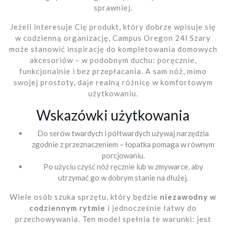
sprawniej.
Jeżeli interesuje Cię produkt, który dobrze wpisuje się
w codzienną organizację, Campus Oregon 24l Szary
może stanowić inspirację do kompletowania domowych
akcesoriów – w podobnym duchu: poręcznie,
funkcjonalnie i bez przepłacania. A sam nóż, mimo
swojej prostoty, daje realną różnicę w komfortowym
użytkowaniu.
Wskazówki użytkowania
Do serów twardych i półtwardych używaj narzędzia
zgodnie z przeznaczeniem – łopatka pomaga w równym
porcjowaniu.
Po użyciu czyść nóż ręcznie lub w zmywarce, aby
utrzymać go w dobrym stanie na dłużej.
Wiele osób szuka sprzętu, który będzie
niezawodny w
codziennym rytmie
i jednocześnie łatwy do
przechowywania. Ten model spełnia te warunki: jest