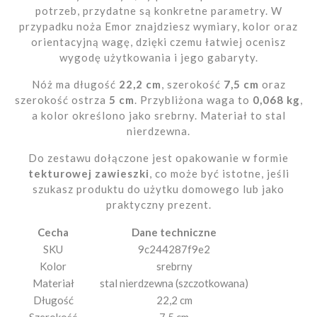
potrzeb, przydatne są konkretne parametry. W
przypadku noża Emor znajdziesz wymiary, kolor oraz
orientacyjną wagę, dzięki czemu łatwiej ocenisz
wygodę użytkowania i jego gabaryty.
Nóż ma długość
22,2 cm
, szerokość
7,5 cm
oraz
szerokość ostrza
5 cm
. Przybliżona waga to
0,068 kg
,
a kolor określono jako srebrny. Materiał to stal
nierdzewna.
Do zestawu dołączone jest opakowanie w formie
tekturowej zawieszki
, co może być istotne, jeśli
szukasz produktu do użytku domowego lub jako
praktyczny prezent.
Cecha
Dane techniczne
SKU
9c244287f9e2
Kolor
srebrny
Materiał
stal nierdzewna (szczotkowana)
Długość
22,2 cm
Szerokość
7,5 cm