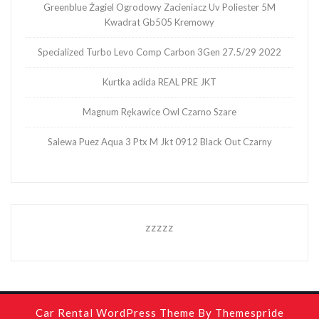
Greenblue Żagiel Ogrodowy Zacieniacz Uv Poliester 5M
Kwadrat Gb505 Kremowy
Specialized Turbo Levo Comp Carbon 3Gen 27.5/29 2022
Kurtka adida REAL PRE JKT
Magnum Rękawice Owl Czarno Szare
Salewa Puez Aqua 3 Ptx M Jkt 0912 Black Out Czarny
zzzzz
Car Rental WordPress Theme
By Themespride