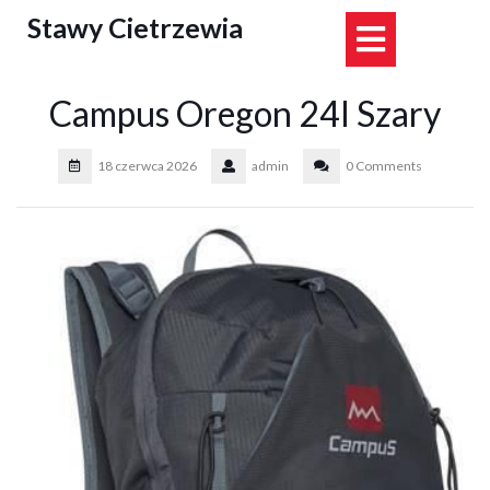
Skip
Stawy Cietrzewia
Open
to
content
Button
Campus Oregon 24l Szary
18 czerwca 2026
admin
0 Comments