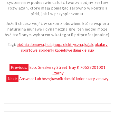
systemem w podeszwie całość tworzy spójny zestaw
rozwiązań, które mają pomagać zarówno w kontroli
piłki, jak i w przyspieszaniu.
Jeżeli chcesz wejść w sezon z obuwiem, które wspiera
naturalną murawę i dynamiczną grę, ten model może
być trafionym wyborem w kategorii półprofesjonalnej.
Tagi:
bieżnia domowa
,
hulajnoga elektryczna
,
kajak
,
okulary
sportowe
,
spodenki kąpielowe damskie
,
sup
Nawigacja
Previous:
Ecco Sneakersy Street Tray K 70523201001
Czarny
wpisu
Next:
Answear Lab bezrękawnik damski kolor szary zimowy