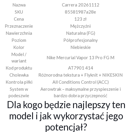
Nazwa
Carrera 20261112
SKU
85581987a28e
Cena
123 zł
Przeznaczenie
Mężczyźni
Nawierzchnia
Naturalna (FG)
Poziom
Półprofesjonalny
Kolor
Niebieskie
Model /
Nike Mercurial Vapor 13 Pro FG M
wariant
Kod produktu
AT7901 414
Cholewka
Różnorodna tekstura + Flyknit + NIKESKIN
Kontrola piłki
All Conditions Control (ACC)
System w
Aerowtrak – maksymalne przyspieszenie i
podeszwie
bardzo dobra przyczepność
Dla kogo będzie najlepszy ten
model i jak wykorzystać jego
potencjał?