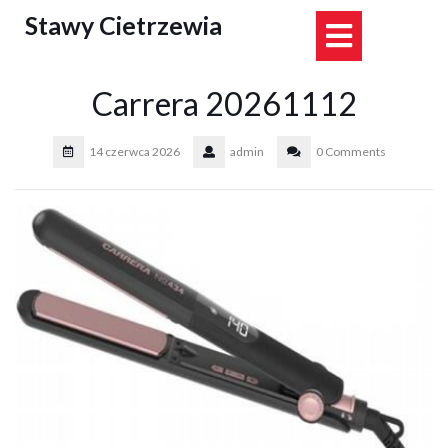
Skip
Stawy Cietrzewia
Open
to
content
Button
Carrera 20261112
14 czerwca 2026
admin
0 Comments