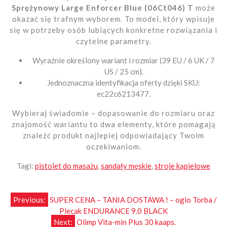
Sprężynowy Large Enforcer Blue (06Ct046) T
może
okazać się trafnym wyborem. To model, który wpisuje
się w potrzeby osób lubiących konkretne rozwiązania i
czytelne parametry.
Wyraźnie określony wariant i rozmiar (39 EU / 6 UK / 7
US / 25 cm).
Jednoznaczna identyfikacja oferty dzięki SKU:
ec22c6213477.
Wybieraj świadomie – dopasowanie do rozmiaru oraz
znajomość wariantu to dwa elementy, które pomagają
znaleźć produkt najlepiej odpowiadający Twoim
oczekiwaniom.
Tagi:
pistolet do masażu
,
sandały męskie
,
stroje kąpielowe
Nawigacja
Previous:
SUPER CENA – TANIA DOSTAWA ! – ogio Torba /
Plecak ENDURANCE 9.0 BLACK
wpisu
Next:
Olimp Vita-min Plus 30 kaaps.