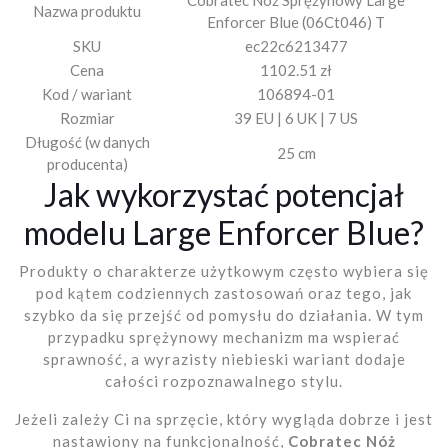
Cobratec Nóż Sprężynowy Large
Nazwa produktu
Enforcer Blue (06Ct046) T
SKU
ec22c6213477
Cena
1102.51 zł
Kod / wariant
106894-01
Rozmiar
39 EU | 6 UK | 7 US
Długość (w danych
25 cm
producenta)
Jak wykorzystać potencjał
modelu Large Enforcer Blue?
Produkty o charakterze użytkowym często wybiera się
pod kątem codziennych zastosowań oraz tego, jak
szybko da się przejść od pomysłu do działania. W tym
przypadku sprężynowy mechanizm ma wspierać
sprawność, a wyrazisty niebieski wariant dodaje
całości rozpoznawalnego stylu.
Jeżeli zależy Ci na sprzęcie, który wygląda dobrze i jest
nastawiony na funkcjonalność,
Cobratec Nóż