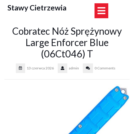
Skip
Stawy Cietrzewia
Open
to
content
Button
Cobratec Nóż Sprężynowy
Large Enforcer Blue
(06Ct046) T
13 czerwca 2026
admin
0 Comments