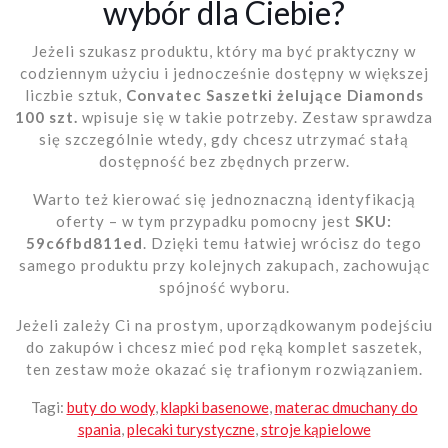
wybór dla Ciebie?
Jeżeli szukasz produktu, który ma być praktyczny w
codziennym użyciu i jednocześnie dostępny w większej
liczbie sztuk,
Convatec Saszetki żelujące Diamonds
100 szt.
wpisuje się w takie potrzeby. Zestaw sprawdza
się szczególnie wtedy, gdy chcesz utrzymać stałą
dostępność bez zbędnych przerw.
Warto też kierować się jednoznaczną identyfikacją
oferty – w tym przypadku pomocny jest
SKU:
59c6fbd811ed
. Dzięki temu łatwiej wrócisz do tego
samego produktu przy kolejnych zakupach, zachowując
spójność wyboru.
Jeżeli zależy Ci na prostym, uporządkowanym podejściu
do zakupów i chcesz mieć pod ręką komplet saszetek,
ten zestaw może okazać się trafionym rozwiązaniem.
Tagi:
buty do wody
,
klapki basenowe
,
materac dmuchany do
spania
,
plecaki turystyczne
,
stroje kąpielowe