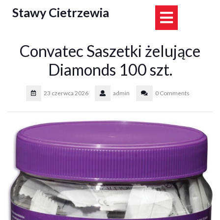
Skip
Stawy Cietrzewia
Open
to
content
Button
Convatec Saszetki żelujące
Diamonds 100 szt.
23 czerwca 2026
admin
0 Comments