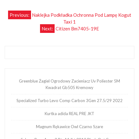
Nawigacja
Previous:
Naklejka Podkładka Ochronna Pod Lampę Kogut
Taxi 1
wpisu
Next:
Citizen Bm7405-19E
Greenblue Żagiel Ogrodowy Zacieniacz Uv Poliester 5M
Kwadrat Gb505 Kremowy
Specialized Turbo Levo Comp Carbon 3Gen 27.5/29 2022
Kurtka adida REAL PRE JKT
Magnum Rękawice Owl Czarno Szare