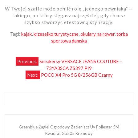
W Twojej szafie może pełnić rolę „jednego pewniaka” —
takiego, po który sięgasz najczęściej, gdy chcesz
szybko stworzyć efektowną stylizację.
Tagi:
kajak
,
krzesełko turystyczne
,
okulary na rower
,
torba
sportowa damska
Nawigacja
Previous:
Sneakersy VERSACE JEANS COUTURE –
73YA3SCA ZS397 PI9
wpisu
Next:
POCO X4 Pro 5G 8/256GB Czarny
Greenblue Żagiel Ogrodowy Zacieniacz Uv Poliester 5M
Kwadrat Gb505 Kremowy