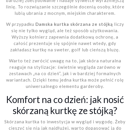
bardziej zdecydowanie i nadaje sylwetce wyraźniejszą
linię. To rozwiązanie szczególnie docenią osoby, które
lubią ubrania z mocnym, miejskim charakterem.
W przypadku
Damska kurtka skórzana ze stójką
liczy
się nie tylko wygląd, ale też sposób użytkowania.
Wyższy kołnierz zapewnia dodatkową ochronę, a
całość prezentuje się spójnie nawet wtedy, gdy
zakładasz kurtkę na sweter, golf lub cieńszą bluzę.
Warto też zwrócić uwagę na to, jak skóra naturalna
reaguje na stylizacje: świetnie wygląda zarówno w
zestawach „na co dzień”, jak i w bardziej formalnych
wariantach. Dzięki temu jedna kurtka może pełnić rolę
uniwersalnego elementu garderoby.
Komfort na co dzień: jak nosić
skórzaną kurtkę ze stójką?
Skórzana kurtka to inwestycja w wygląd i wygodę. Żeby
cieszyć się nią jak najdłużej, warto dopasować ją do