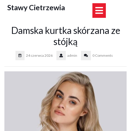
Skip
Stawy Cietrzewia
Open
to
content
Button
Damska kurtka skórzana ze
stójką
24 czerwca 2026
admin
0 Comments