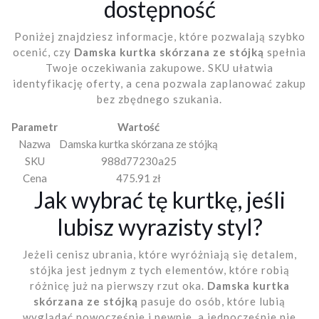
dostępność
Poniżej znajdziesz informacje, które pozwalają szybko
ocenić, czy
Damska kurtka skórzana ze stójką
spełnia
Twoje oczekiwania zakupowe. SKU ułatwia
identyfikację oferty, a cena pozwala zaplanować zakup
bez zbędnego szukania.
Parametr
Wartość
Nazwa
Damska kurtka skórzana ze stójką
SKU
988d77230a25
Cena
475.91 zł
Jak wybrać tę kurtkę, jeśli
lubisz wyrazisty styl?
Jeżeli cenisz ubrania, które wyróżniają się detalem,
stójka jest jednym z tych elementów, które robią
różnicę już na pierwszy rzut oka.
Damska kurtka
skórzana ze stójką
pasuje do osób, które lubią
wyglądać nowocześnie i pewnie, a jednocześnie nie