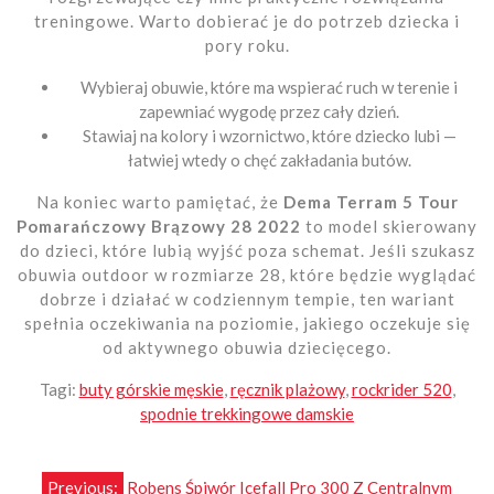
treningowe. Warto dobierać je do potrzeb dziecka i
pory roku.
Wybieraj obuwie, które ma wspierać ruch w terenie i
zapewniać wygodę przez cały dzień.
Stawiaj na kolory i wzornictwo, które dziecko lubi —
łatwiej wtedy o chęć zakładania butów.
Na koniec warto pamiętać, że
Dema Terram 5 Tour
Pomarańczowy Brązowy 28 2022
to model skierowany
do dzieci, które lubią wyjść poza schemat. Jeśli szukasz
obuwia outdoor w rozmiarze 28, które będzie wyglądać
dobrze i działać w codziennym tempie, ten wariant
spełnia oczekiwania na poziomie, jakiego oczekuje się
od aktywnego obuwia dziecięcego.
Tagi:
buty górskie męskie
,
ręcznik plażowy
,
rockrider 520
,
spodnie trekkingowe damskie
Previous:
Robens Śpiwór Icefall Pro 300 Z Centralnym