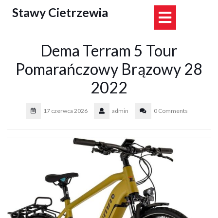
Skip
Stawy Cietrzewia
Open
to
content
Button
Dema Terram 5 Tour
Pomarańczowy Brązowy 28
2022
17 czerwca 2026
admin
0 Comments