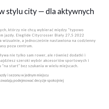
w stylu city — dla aktywnych
tych, którzy nie chcą wybierać między “typowo
m jazdy. Eleglide Citycrosser Biały 27,5 2022
kka wizualnie, a jednocześnie nastawiona na codzienny
rasy poza centrum.
ywa nie tylko sam rower, ale również dodatki i
najdziesz szeroki wybór akcesoriów sportowych i
“na start” bez szukania w wielu miejscach.
zdy i sezonu w jednym miejscu
zwalają podejmować decyzje spokojniej