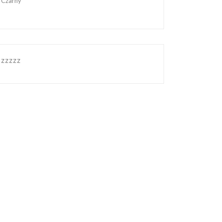
Czarny
zzzzz