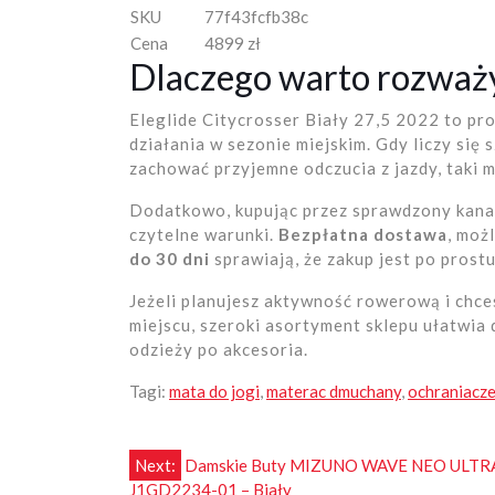
SKU
77f43fcfb38c
Cena
4899 zł
Dlaczego warto rozważy
Eleglide Citycrosser Biały 27,5 2022 to pr
działania w sezonie miejskim. Gdy liczy się
zachować przyjemne odczucia z jazdy, taki 
Dodatkowo, kupując przez sprawdzony kanał 
czytelne warunki.
Bezpłatna dostawa
, moż
do 30 dni
sprawiają, że zakup jest po prost
Jeżeli planujesz aktywność rowerową i chc
miejscu, szeroki asortyment sklepu ułatwi
odzieży po akcesoria.
Tagi:
mata do jogi
,
materac dmuchany
,
ochraniacze
Nawigacja
Next:
Damskie Buty MIZUNO WAVE NEO ULTR
J1GD2234-01 – Biały