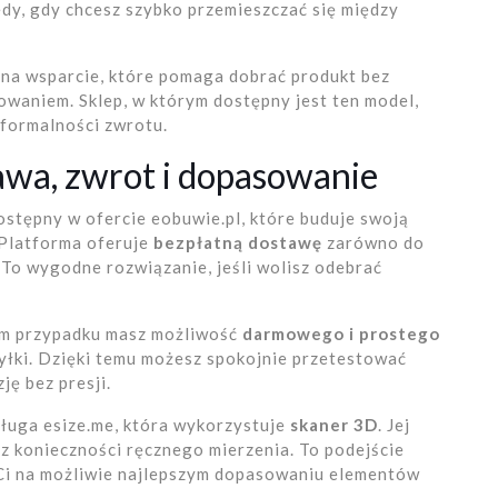
edy, gdy chcesz szybko przemieszczać się między
 na wsparcie, które pomaga dobrać produkt bez
owaniem. Sklep, w którym dostępny jest ten model,
 formalności zwrotu.
awa, zwrot i dopasowanie
ostępny w ofercie eobuwie.pl, które buduje swoją
Platforma oferuje
bezpłatną dostawę
zarówno do
. To wygodne rozwiązanie, jeśli wolisz odebrać
ym przypadku masz możliwość
darmowego i prostego
yłki. Dzięki temu możesz spokojnie przetestować
ę bez presji.
sługa esize.me, która wykorzystuje
skaner 3D
. Jej
z konieczności ręcznego mierzenia. To podejście
 Ci na możliwie najlepszym dopasowaniu elementów