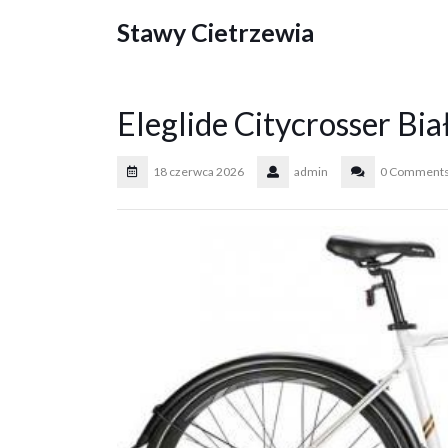
Skip
Stawy Cietrzewia
to
content
Eleglide Citycrosser Bi
18 czerwca 2026
admin
0 Comment