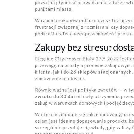
pozycja i płynność prowadzenia, a także wt
punktami miasta.
W ramach zakupów online możesz też liczyć
frustracji związanej z rozmiarami czy dopas
podkreśla łatwą obsługę zamówień i proste
Zakupy bez stresu: dost
Eleglide Citycrosser Biały 27,5 2022 jest d
przewagę na prostym procesie zakupowym. 
klienta, jak i do
26 sklepów stacjonarnych
zamówienie osobiście.
Równie ważna jest polityka zwrotów — w t
zwrotu do 30 dni
od daty otrzymania przes
zakup w warunkach domowych i podjąć decyzj
W ofercie znajduje się także innowacyjna u
celem jest idealne dopasowanie produktu be
szczególnie przydaje się wtedy, gdy zależy