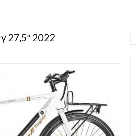
ały 27,5″ 2022
s