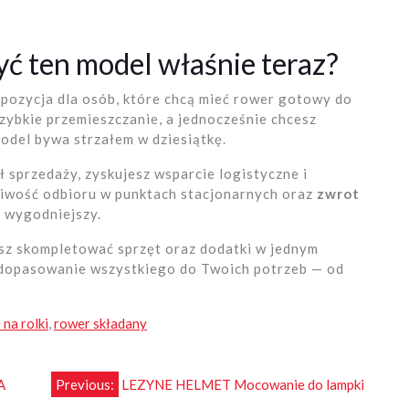
ć ten model właśnie teraz?
opozycja dla osób, które chcą mieć rower gotowy do
 szybkie przemieszczanie, a jednocześnie chcesz
model bywa strzałem w dziesiątkę.
sprzedaży, zyskujesz wsparcie logistyczne i
liwość odbioru w punktach stacjonarnych oraz
zwrot
u wygodniejszy.
esz skompletować sprzęt oraz dodatki w jednym
a dopasowanie wszystkiego do Twoich potrzeb — od
 na rolki
,
rower składany
A
Previous:
LEZYNE HELMET Mocowanie do lampki