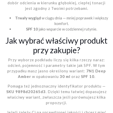
dobór odcienia w kierunku głębokiej, ciepłej tonacji
jest zgodny z Twoimi potrzebami.
Trwały wygląd
w ciągu dnia — mniej poprawek i większy
komfort.
SPF 10
jako wsparcie w codziennej rutynie.
Jak wybrać właściwy produkt
przy zakupie?
Przy wyborze podkładu liczy się kilka rzeczy naraz:
odcień, pojemność i parametry takie jak SPF. W tym
przypadku masz jasno określony wariant:
7N1 Deep
Amber
w opakowaniu
30 ml
oraz
SPF 10
.
Pomaga też jednoznaczny identyfikator produktu —
SKU 9898d20265d3
. Dzięki temu łatwiej dopasujesz
właściwy wariant, zwłaszcza jeśli porównujesz kilka
propozycji.
Jeżeli zależy Ci na sprawdzonej jakości i chcesz mieć