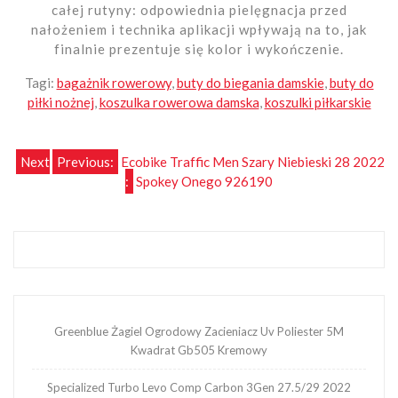
całej rutyny: odpowiednia pielęgnacja przed
nałożeniem i technika aplikacji wpływają na to, jak
finalnie prezentuje się kolor i wykończenie.
Tagi:
bagażnik rowerowy
,
buty do biegania damskie
,
buty do
piłki nożnej
,
koszulka rowerowa damska
,
koszulki piłkarskie
Nawigacja
Next
Previous:
Ecobike Traffic Men Szary Niebieski 28 2022
:
Spokey Onego 926190
wpisu
Greenblue Żagiel Ogrodowy Zacieniacz Uv Poliester 5M
Kwadrat Gb505 Kremowy
Specialized Turbo Levo Comp Carbon 3Gen 27.5/29 2022