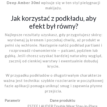
Deep Amber 30ml
wpisuje się w ten styl pielęgnacji
makijażu.
Jak korzystać z podkładu, aby
efekt był równy?
Najlepsze rezultaty uzyskasz, gdy przygotujesz skórę:
wyrównaj ją kremem i poczekaj chwilę, aż produkt w
pełni się wchłonie. Następnie nałóż podkład partiami i
rozprowadź równomiernie — palcami, pędzlem lub
gąbką. Jeśli chcesz uzyskać bardziej naturalny wygląd,
zacznij od cienkiej warstwy i ewentualnie dobuduj
krycie.
W przypadku podkładów o długotrwałym charakterze
ważna jest technika: szybkie rozcieranie w początkowej
fazie aplikacji pomaga uniknąć smug i zapewnia płynne
przejścia.
Parametr
Dane produktu
ESTEE LAUDER Double Wear Stay-in-Place