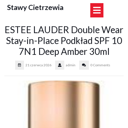
Skip
Stawy Cietrzewia
Open
to
content
Button
ESTEE LAUDER Double Wear
Stay-in-Place Podkład SPF 10
7N1 Deep Amber 30ml
21 czerwca 2026
admin
0 Comments