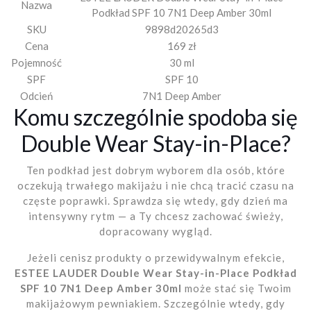
Nazwa
Podkład SPF 10 7N1 Deep Amber 30ml
SKU
9898d20265d3
Cena
169 zł
Pojemność
30 ml
SPF
SPF 10
Odcień
7N1 Deep Amber
Komu szczególnie spodoba się
Double Wear Stay-in-Place?
Ten podkład jest dobrym wyborem dla osób, które
oczekują trwałego makijażu i nie chcą tracić czasu na
częste poprawki. Sprawdza się wtedy, gdy dzień ma
intensywny rytm — a Ty chcesz zachować świeży,
dopracowany wygląd.
Jeżeli cenisz produkty o przewidywalnym efekcie,
ESTEE LAUDER Double Wear Stay-in-Place Podkład
SPF 10 7N1 Deep Amber 30ml
może stać się Twoim
makijażowym pewniakiem. Szczególnie wtedy, gdy