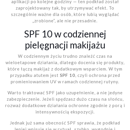
aplikacji po kolejne godziny — ten podkład został
zaprojektowany tak, by utrzymywać efekt. To
szczególnie ważne dla osób, które lubią wyglądać
„zrobione”, ale nie przesadnie.
SPF 10 w codziennej
pielęgnacji makijażu
W codziennym życiu trudno znaleźć czas na
wieloetapowe działania, dlatego docenia się produkty,
które łączą makijaż z dodatkowym wsparciem. W tym
przypadku atutem jest
SPF 10
, czyli ochrona przed
promieniowaniem UV w ramach codziennej rutyny.
Warto traktować SPF jako uzupełnienie, a nie jedyne
zabezpieczenie. Jeżeli spędzasz dużo czasu na słońcu,
rozważ dodatkowe działania ochronne zgodnie z porą i
intensywnością ekspozycji.
Jednak już sama obecność SPF sprawia, że podkład
lepiej wpisuje się w rytuał „szybko, wygodnie i