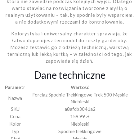
która nie zawiedzie podczas kolejnych wyjść. Dlatego
warto stawiać na rozwiązania tworzone z myślą o
realnym użytkowaniu – tak, by spodnie były wsparciem,
a nie dodatkowymi rzeczami do kontrolowania.
Kolorystyka i uniwersalny charakter sprawiają, że
łatwo dopasujesz ten model do reszty garderoby.
Możesz zestawić go z odzieżą techniczną, warstwą
termiczną lub lekką kurtką – w zależności od tego, jak
zapowiada się dzień.
Dane techniczne
Parametr
Wartość
Forclaz Spodnie Trekkingowe Trek 500 Męskie
Nazwa
Niebieski
SKU
a8afdb3041a2
Cena
159.99 zł
Kolor
Niebieski
Typ
Spodnie trekkingowe
Płeć
Męskie