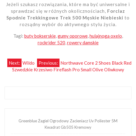
Jeżeli szukasz rozwiązania, które ma być uniwersalne i
sprawdzać się w różnych okolicznościach,
Forclaz
Spodnie Trekkingowe Trek 500 Męskie Niebieski
to
rozsądny wybór do aktywnego stylu życia.
Tagi:
buty bokserskie
,
gumy oporowe
,
hulajnoga oxelo
,
rockrider 520
,
rowery damskie
Nawigacja
Next:
Wildo
Previous:
Northwave Core 2 Shoes Black Red
Szwedzkie Krzesiwo Fireflash Pro Small Olive Oliwkowy
wpisu
Greenblue Żagiel Ogrodowy Zacieniacz Uv Poliester 5M
Kwadrat Gb505 Kremowy