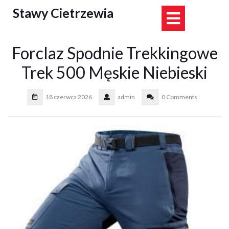
Skip
Stawy Cietrzewia
Open
to
content
Button
Forclaz Spodnie Trekkingowe
Trek 500 Męskie Niebieski
18 czerwca 2026
admin
0 Comments