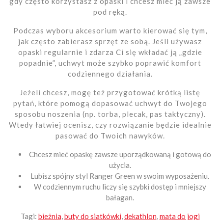
gdy często korzystasz z opaski i chcesz mieć ją zawsze
pod ręką.
Podczas wyboru akcesorium warto kierować się tym,
jak często zabierasz sprzęt ze sobą. Jeśli używasz
opaski regularnie i zdarza Ci się wkładać ją „gdzie
popadnie”, uchwyt może szybko poprawić komfort
codziennego działania.
Jeżeli chcesz, mogę też przygotować krótką listę
pytań, które pomogą dopasować uchwyt do Twojego
sposobu noszenia (np. torba, plecak, pas taktyczny).
Wtedy łatwiej ocenisz, czy rozwiązanie będzie idealnie
pasować do Twoich nawyków.
Chcesz mieć opaskę zawsze uporządkowaną i gotową do
użycia.
Lubisz spójny styl Ranger Green w swoim wyposażeniu.
W codziennym ruchu liczy się szybki dostęp i mniejszy
bałagan.
Tagi:
bieżnia
,
buty do siatkówki
,
dekathlon
,
mata do jogi