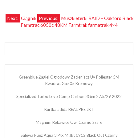
Nawigacja
Next:
Ciągnik
Previous:
Muszkieterki RAID – Oakford Black
Farmtrac 6050c 48KM Farmtrak farmatrak 4×4
wpisu
Greenblue Żagiel Ogrodowy Zacieniacz Uv Poliester 5M
Kwadrat Gb505 Kremowy
Specialized Turbo Levo Comp Carbon 3Gen 27.5/29 2022
Kurtka adida REAL PRE JKT
Magnum Rękawice Owl Czarno Szare
Salewa Puez Aqua 3 Ptx M Jkt 0912 Black Out Czarny