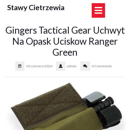
Skip
Stawy Cietrzewia
Open
to
content
Button
Gingers Tactical Gear Uchwyt
Na Opask Uciskow Ranger
Green
10 czerwca 2026
admin
0 Comments