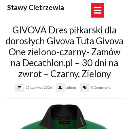
Skip
Stawy Cietrzewia
Open
to
content
Button
GIVOVA Dres piłkarski dla
dorosłych Givova Tuta Givova
One zielono-czarny- Zamów
na Decathlon.pl – 30 dni na
zwrot – Czarny, Zielony
22 czerwca 2026
admin
0 Comments