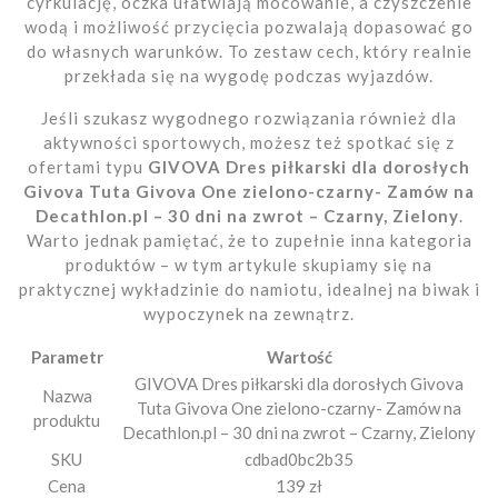
cyrkulację, oczka ułatwiają mocowanie, a czyszczenie
wodą i możliwość przycięcia pozwalają dopasować go
do własnych warunków. To zestaw cech, który realnie
przekłada się na wygodę podczas wyjazdów.
Jeśli szukasz wygodnego rozwiązania również dla
aktywności sportowych, możesz też spotkać się z
ofertami typu
GIVOVA Dres piłkarski dla dorosłych
Givova Tuta Givova One zielono-czarny- Zamów na
Decathlon.pl – 30 dni na zwrot – Czarny, Zielony
.
Warto jednak pamiętać, że to zupełnie inna kategoria
produktów – w tym artykule skupiamy się na
praktycznej wykładzinie do namiotu, idealnej na biwak i
wypoczynek na zewnątrz.
Parametr
Wartość
GIVOVA Dres piłkarski dla dorosłych Givova
Nazwa
Tuta Givova One zielono-czarny- Zamów na
produktu
Decathlon.pl – 30 dni na zwrot – Czarny, Zielony
SKU
cdbad0bc2b35
Cena
139 zł