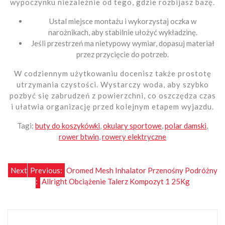
wypoczynku niezależnie od tego, gdzie rozbijasz bazę.
Ustal miejsce montażu i wykorzystaj oczka w
narożnikach, aby stabilnie ułożyć wykładzinę.
Jeśli przestrzeń ma nietypowy wymiar, dopasuj materiał
przez przycięcie do potrzeb.
W codziennym użytkowaniu docenisz także prostotę
utrzymania czystości. Wystarczy woda, aby szybko
pozbyć się zabrudzeń z powierzchni, co oszczędza czas
i ułatwia organizację przed kolejnym etapem wyjazdu.
Tagi:
buty do koszykówki
,
okulary sportowe
,
polar damski
,
rower btwin
,
rowery elektryczne
Nawigacja
Next
Previous:
Oromed Mesh Inhalator Przenośny Podróżny
:
Allright Obciążenie Talerz Kompozyt 1 25Kg
wpisu