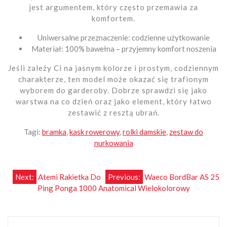
jest argumentem, który często przemawia za
komfortem.
Uniwersalne przeznaczenie: codzienne użytkowanie
Materiał: 100% bawełna – przyjemny komfort noszenia
Jeśli zależy Ci na jasnym kolorze i prostym, codziennym
charakterze, ten model może okazać się trafionym
wyborem do garderoby. Dobrze sprawdzi się jako
warstwa na co dzień oraz jako element, który łatwo
zestawić z resztą ubrań.
Tagi:
bramka
,
kask rowerowy
,
rolki damskie
,
zestaw do
nurkowania
Nawigacja
Next:
Atemi Rakietka Do
Previous:
Waeco BordBar AS 25
Ping Ponga 1000 Anatomical Wielokolorowy
wpisu