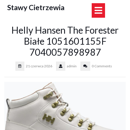
Skip
Stawy Cietrzewia
Open
to
content
Button
Helly Hansen The Forester
Białe 1051601155F
7040057898987
21 czerwca 2026
admin
0 Comments