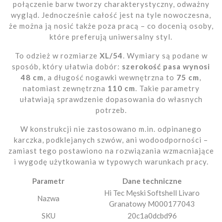
połączenie barw tworzy charakterystyczny, odważny
wygląd. Jednocześnie całość jest na tyle nowoczesna,
że można ją nosić także poza pracą – co docenią osoby,
które preferują uniwersalny styl.
To odzież w rozmiarze
XL/54
. Wymiary są podane w
sposób, który ułatwia dobór:
szerokość pasa wynosi
48 cm
, a długość nogawki wewnętrzna to
75 cm
,
natomiast zewnętrzna
110 cm
. Takie parametry
ułatwiają sprawdzenie dopasowania do własnych
potrzeb.
W konstrukcji nie zastosowano m.in. odpinanego
karczka, podklejanych szwów, ani wodoodporności –
zamiast tego postawiono na rozwiązania wzmacniające
i wygodę użytkowania w typowych warunkach pracy.
Parametr
Dane techniczne
Hi Tec Męski Softshell Livaro
Nazwa
Granatowy M000177043
SKU
20c1a0dcbd96