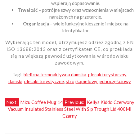
wspierają dopasowanie.
Trwałość
– potrójne szwy oraz wzmocnienia w miejscach
narażonych na przetarcie.
Organizacja
– wielofunkcyjne kieszenie i miejsce na
identyfikator.
Wybierając ten model, otrzymujesz odzież zgodną z EN
ISO 13688:2013 oraz z certyfikatem CE, co przekłada
się na większą pewność użytkowania w środowisku
zawodowym.
Tagi:
bielizna termoaktywna damska
,
plecak turystyczny
damski
,
plecaki turystyczne
,
strój kąpielowy jednoczęściowy
Nawigacja
Next:
Mizu Coffee Mug 14
Previous:
Kellys Kiddo Czerwony
Vacuum Insulated Stainless Steel With Sip Trough Lid 400Ml
wpisu
Czarny