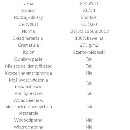
Cena
244.99 zł
Rozmiar
XL/54
Rodzaj odzieży
Spodnie
Certyfikat
CE (Tak)
Norma
EN ISO 13688:2013
Skład materiału
100% bawełna
Gramatura
275 g/m2
Kolor
Czarno-niebieski
Gumka w pasie
Tak
Miejsce na identyfikator
Tak
Kieszeń na smartphone’a
Nie
Możliwość włożenia
Tak
nakolanników
Potrójne szwy
Tak
Wzmocnienia w
miejscach narażonych na
Tak
przetarcie
Wodoodporna
Nie
Wiatrochronna
Nie