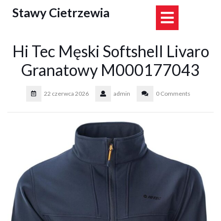
Skip
Stawy Cietrzewia
Open
to
content
Button
Hi Tec Męski Softshell Livaro
Granatowy M000177043
22 czerwca 2026
admin
0 Comments