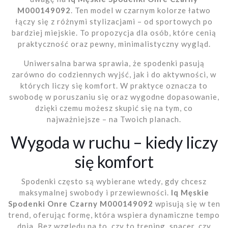
M000149092
. Ten model w czarnym kolorze łatwo
łączy się z różnymi stylizacjami – od sportowych po
bardziej miejskie. To propozycja dla osób, które cenią
praktyczność oraz pewny, minimalistyczny wygląd.
Uniwersalna barwa sprawia, że spodenki pasują
zarówno do codziennych wyjść, jak i do aktywności, w
których liczy się komfort. W praktyce oznacza to
swobodę w poruszaniu się oraz wygodne dopasowanie,
dzięki czemu możesz skupić się na tym, co
najważniejsze – na Twoich planach.
Wygoda w ruchu – kiedy liczy
się komfort
Spodenki często są wybierane wtedy, gdy chcesz
maksymalnej swobody i przewiewności.
Iq Męskie
Spodenki Onre Czarny M000149092
wpisują się w ten
trend, oferując formę, która wspiera dynamiczne tempo
dnia. Bez względu na to, czy to trening, spacer, czy