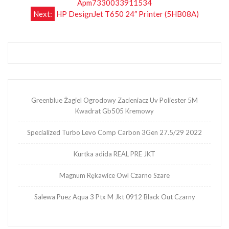
Apm7330033911534
wpisu
Next:
HP DesignJet T650 24″ Printer (5HB08A)
Greenblue Żagiel Ogrodowy Zacieniacz Uv Poliester 5M
Kwadrat Gb505 Kremowy
Specialized Turbo Levo Comp Carbon 3Gen 27.5/29 2022
Kurtka adida REAL PRE JKT
Magnum Rękawice Owl Czarno Szare
Salewa Puez Aqua 3 Ptx M Jkt 0912 Black Out Czarny