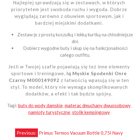
Najlepiej sprawdzają się w zestawach, w których
priorytetem jest swoboda ruchu i wygoda. Dobrze
wyglądają zarówno z obuwiem sportowym, jak i
bardziej miejskimi dodatkami.
Zestaw je z prostą koszulką i lekką kurtką na chłodniejsze
dni.
Dobierz wygodne buty i skup się na funkcjonalności
całego outfitu.
Jeśli w Twojej szafie pojawiają się też inne elementy
sportowe i treningowe,
Iq Męskie Spodenki Onre
Czarny M000149092
z łatwością wpasują się w ten
styl. To model, który nie wymaga skomplikowanych
dodatków, a efekt i tak będzie spójny.
Tagi:
buty do wody damskie
,
materac dmuchany dwuosobowy
,
namioty turystyczne
,
stolik kempingowy
Nawigacja
Previous:
Primus Termos Vacuum Bottle 0,75l Navy