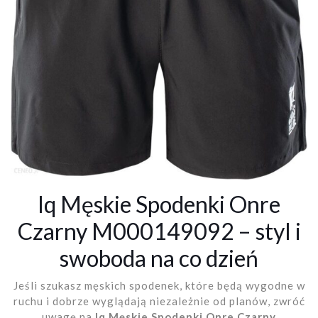
Iq Męskie Spodenki Onre
Czarny M000149092 – styl i
swoboda na co dzień
Jeśli szukasz męskich spodenek, które będą wygodne w
ruchu i dobrze wyglądają niezależnie od planów, zwróć
uwagę na
Iq Męskie Spodenki Onre Czarny