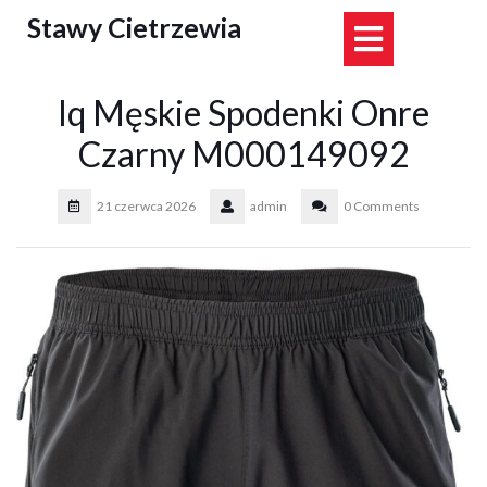
Skip
Stawy Cietrzewia
Open
to
content
Button
Iq Męskie Spodenki Onre
Czarny M000149092
21 czerwca 2026
admin
0 Comments