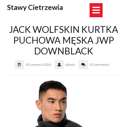
Skip
Stawy Cietrzewia
Open
to
content
Button
JACK WOLFSKIN KURTKA
PUCHOWA MĘSKA JWP
DOWNBLACK
10 czerwca 2026
admin
0 Comments