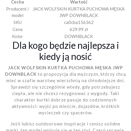
Cecha
Wartość
Producent /
JACK WOLFSKIN KURTKA PUCHOWA MĘSKA
model
JWP DOWNBLACK
SKU
ca0cba156362
Cena
629.99 zł
Kolor
DOWNBLACK
Dla kogo będzie najlepsza i
kiedy ją nosić
JACK WOLFSKIN KURTKA PUCHOWA MĘSKA JWP
DOWNBLACK
to propozycja dla mężczyzn, którzy chcą
mieć w szafie warstwę wierzchnią na chłodniejsze dni.
Sprawdzi się szczególnie wtedy, gdy potrzebujesz
ciepła, ale nie chcesz rezygnować z wygody. Taki
charakter kurtki dobrze pasuje do codziennych
aktywności: wyjść po mieście, dojazdów, krótkich
wycieczek czy spacerów.
Jeśli lubisz outdoorowe inspiracje i cenisz solidne
marki, ten model wpisuje się w ten styl. Czerń sprawia,