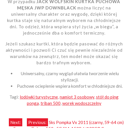
W przypadku
JACK WOLFSKIN KURTKA PUCHOWA
MĘSKA JWP DOWNBLACK
można liczyć na
uniwersalny charakter oraz wygodę, dzięki której
kurtka staje się naturalnym wyborem na chłodniejsze
dni. To odzież, która wspiera styl życia „w biegu”, a
jednocześnie dba o komfort termiczny.
Jeżeli szukasz kurtki, która będzie pasować do różnych
aktywności i pozwoli Ci czuć się pewnie niezależnie od
warunków na zewnątrz, ten model może okazać się
bardzo trafnym wyborem.
Uniwersalny, czarny wygląd ułatwia tworzenie wielu
stylizacji.
Puchowe ocieplenie wspiera komfort w chłodniejsze dni.
Tagi:
lodówki turystyczne
,
namiot 3 osobowy
,
stół do ping
ponga
,
triban 500
,
worek wodoszczelny
Nawigacja
Next:
Previous:
Sks Pompka Vx 2011 (czarny, 59-64 cm)