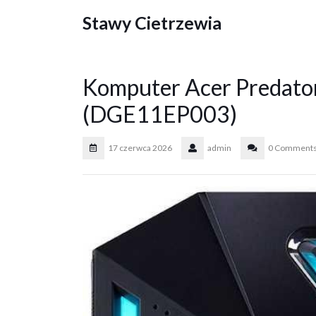
Skip
Stawy Cietrzewia
to
content
Komputer Acer Predato
(DGE11EP003)
17 czerwca 2026
admin
0 Comment