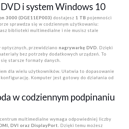
 DVD i system Windows 10
ion 3000 (DGE11EP003)
dostajesz
1 TB
pojemności
obrze sprawdza się w codziennym użytkowaniu:
asz biblioteki multimedialne i nie musisz stale
w optycznych, przewidziano
nagrywarkę DVD
. Dzięki
ateriały bez potrzeby dodatkowych urządzeń. To
się starsze formaty danych.
iem dla wielu użytkowników. Ułatwia to dopasowanie
 konfigurację. Komputer jest gotowy do działania od
goda w codziennym podpinaniu
entrum multimedialne wymaga odpowiedniej liczby
DMI, DVI oraz DisplayPort
. Dzięki temu możesz