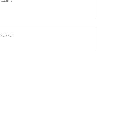
Czarny
zzzzz