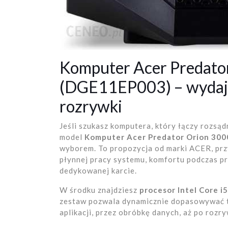
Komputer Acer Predato
(DGE11EP003) – wydajn
rozrywki
Jeśli szukasz komputera, który łączy rozsąd
model
Komputer Acer Predator Orion 30
wyborem. To propozycja od marki ACER, prz
płynnej pracy systemu, komfortu podczas prz
dedykowanej karcie.
W środku znajdziesz
procesor Intel Core i
zestaw pozwala dynamicznie dopasowywać t
aplikacji, przez obróbkę danych, aż po rozr