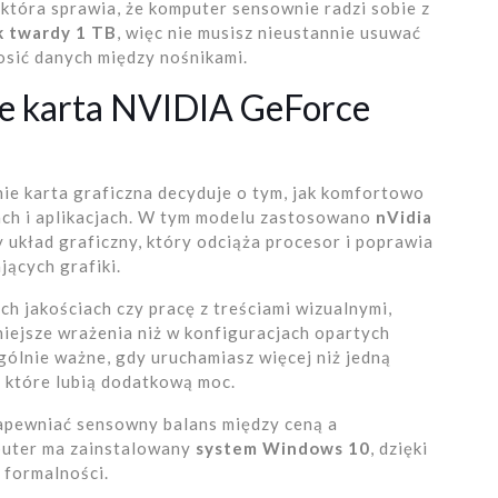
, która sprawia, że komputer sensownie radzi sobie z
k twardy 1 TB
, więc nie musisz nieustannie usuwać
osić danych między nośnikami.
aje karta NVIDIA GeForce
e karta graficzna decyduje o tym, jak komfortowo
ach i aplikacjach. W tym modelu zastosowano
nVidia
y układ graficzny, który odciąża procesor i poprawia
ących grafiki.
ch jakościach czy pracę z treściami wizualnymi,
ejsze wrażenia niż w konfiguracjach opartych
gólnie ważne, gdy uruchamiasz więcej niż jedną
, które lubią dodatkową moc.
zapewniać sensowny balans między ceną a
puter ma zainstalowany
system Windows 10
, dzięki
h formalności.