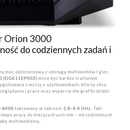
r Orion 3000
ość do codziennych zadań i
ną moc obliczeniową z obsługą multimediów i gier,
00 (DGE11EP003)
może być bardzo trafionym
ygotowana z myślą o użytkownikach, którzy chcą
eglądania i pracy oraz wsparcia dla grafiki dzięki
5-8400
taktowany w zakresie
2.8–4.0 GHz
. Taki
empo pracy do bieżących potrzeb – od codziennych
ywkę multimedialną.