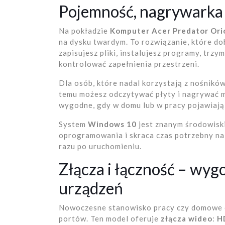
Pojemność, nagrywarka
Na pokładzie
Komputer Acer Predator Or
na dysku twardym. To rozwiązanie, które d
zapisujesz pliki, instalujesz programy, trzym
kontrolować zapełnienia przestrzeni.
Dla osób, które nadal korzystają z nośnikó
temu możesz odczytywać płyty i nagrywać m
wygodne, gdy w domu lub w pracy pojawiają 
System
Windows 10
jest znanym środowisk
oprogramowania i skraca czas potrzebny na
razu po uruchomieniu.
Złącza i łączność – wy
urządzeń
Nowoczesne stanowisko pracy czy domowe c
portów. Ten model oferuje
złącza wideo
:
H