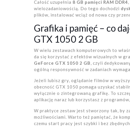
Całość uzupełnia
8 GB pamięci RAM DDR4
wielozadaniowością. Do tego dochodzi
dys
plików, instalować wciąż od nowa czy przen
Grafika i pamięć – co d
GTX 1050 2 GB
W wielu zestawach komputerowych to właśni
da się korzystać z efektów wizualnych w gr
GeForce GTX 1050 2 GB
, czyli dedykowan
ogólną responsywność w zadaniach wymagaj
Jeżeli lubisz gry, oglądanie filmów w wyższy
obecność GTX 1050 pomaga uzyskać stabilni
wyłącznie o zintegrowaną grafikę. To szcze
aplikację naraz lub korzystasz z programów
W praktyce zestaw jest stworzony tak, by 
możliwościami. Warto też pamiętać, że kom
czemu start pracy jest szybki i bez zbędnyc