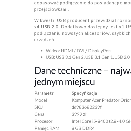
dopasować podłączenie do posiadanego moni
przejściówkami.
W kwestii USB producent przewidział różn
x4 USB 2.0
. Dodatkowo dostępny jest
x1 U
podłączaniu nowszych akcesoriów, szybkich
urządzeń.
Wideo: HDMI / DVI / DisplayPort
USB: USB 3.1 Gen 2, USB 3.1 Gen 1, USB 2.0
Dane techniczne – najw
jednym miejscu
Parametr
Specyfikacja
Model
Komputer Acer Predator Ori
SKU
dd983682239f
Cena
3999 zł
Procesor
Intel Core i5-8400 (2.8–4.0 G
Pamięć RAM
8 GB DDR4