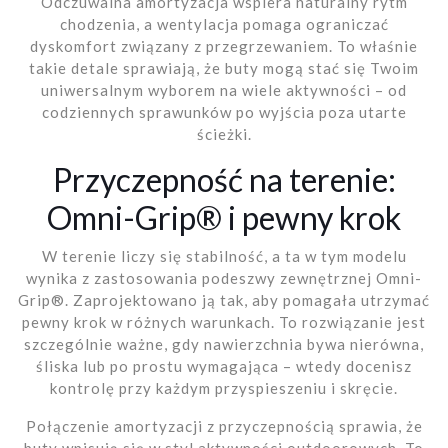
Odczuwalna amortyzacja wspiera naturalny rytm
chodzenia, a wentylacja pomaga ograniczać
dyskomfort związany z przegrzewaniem. To właśnie
takie detale sprawiają, że buty mogą stać się Twoim
uniwersalnym wyborem na wiele aktywności – od
codziennych sprawunków po wyjścia poza utarte
ścieżki.
Przyczepność na terenie:
Omni-Grip® i pewny krok
W terenie liczy się stabilność, a ta w tym modelu
wynika z zastosowania podeszwy zewnętrznej Omni-
Grip®. Zaprojektowano ją tak, aby pomagała utrzymać
pewny krok w różnych warunkach. To rozwiązanie jest
szczególnie ważne, gdy nawierzchnia bywa nierówna,
śliska lub po prostu wymagająca – wtedy docenisz
kontrolę przy każdym przyspieszeniu i skręcie.
Połączenie amortyzacji z przyczepnością sprawia, że
buty wpisują się w styl aktywności outdoorowych. To