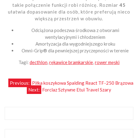
takie połączenie funkcji robi różnicę. Rozmiar
45
ułatwia dopasowanie dla osób, które preferują nieco
większą przestrzeń w obuwiu.
Odciążona podeszwa środkowa z otworami
wentylacyjnymi i chłodzeniem
Amortyzacja dla wygodniejszego kroku
Omni-Grip® dla pewniejszej przyczepności w terenie
Tagi:
decthlon
,
rękawice bramkarskie
,
rower męski
Nawigacja
Previous:
Piłka koszykowa Spalding React TF-250 Brązowa
Next:
Forclaz Sztywne Etui Travel Szary
wpisu