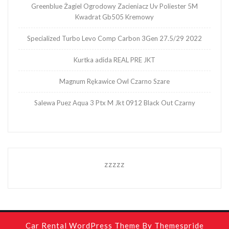
Greenblue Żagiel Ogrodowy Zacieniacz Uv Poliester 5M
Kwadrat Gb505 Kremowy
Specialized Turbo Levo Comp Carbon 3Gen 27.5/29 2022
Kurtka adida REAL PRE JKT
Magnum Rękawice Owl Czarno Szare
Salewa Puez Aqua 3 Ptx M Jkt 0912 Black Out Czarny
zzzzz
Car Rental WordPress Theme
By Themespride