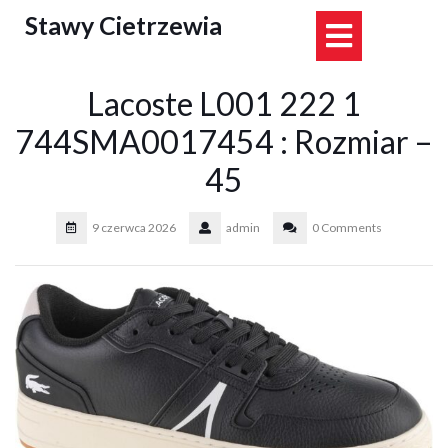
Skip
Stawy Cietrzewia
Open
to
content
Button
Lacoste L001 222 1
744SMA0017454 : Rozmiar –
45
9 czerwca 2026
admin
0 Comments