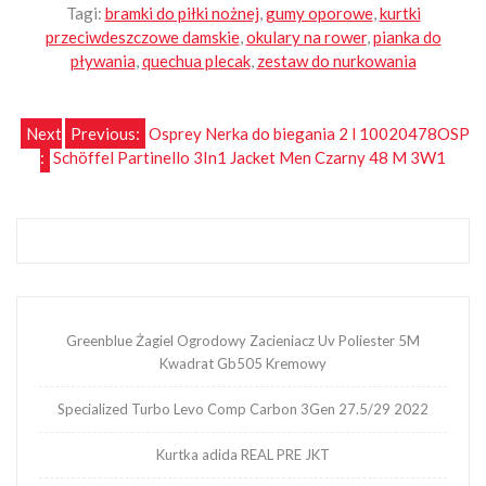
Tagi:
bramki do piłki nożnej
,
gumy oporowe
,
kurtki
przeciwdeszczowe damskie
,
okulary na rower
,
pianka do
pływania
,
quechua plecak
,
zestaw do nurkowania
Nawigacja
Next
Previous:
Osprey Nerka do biegania 2 l 10020478OSP
:
Schöffel Partinello 3In1 Jacket Men Czarny 48 M 3W1
wpisu
Greenblue Żagiel Ogrodowy Zacieniacz Uv Poliester 5M
Kwadrat Gb505 Kremowy
Specialized Turbo Levo Comp Carbon 3Gen 27.5/29 2022
Kurtka adida REAL PRE JKT