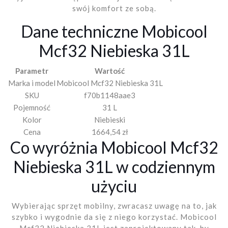
swój komfort ze sobą.
Dane techniczne Mobicool
Mcf32 Niebieska 31L
Parametr
Wartość
Marka i model
Mobicool Mcf32 Niebieska 31L
SKU
f70b1148aae3
Pojemność
31 L
Kolor
Niebieski
Cena
1664,54 zł
Co wyróżnia Mobicool Mcf32
Niebieska 31L w codziennym
użyciu
Wybierając sprzęt mobilny, zwracasz uwagę na to, jak
szybko i wygodnie da się z niego korzystać. Mobicool