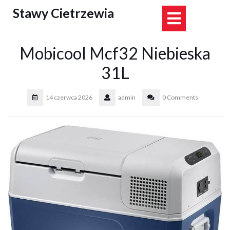
Skip
Stawy Cietrzewia
Open
to
content
Button
Mobicool Mcf32 Niebieska
31L
14 czerwca 2026
admin
0 Comments