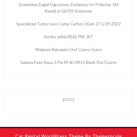
Greenblue Żagiel Ogrodowy Zacieniacz Uv Poliester 5M
Kwadrat Gb505 Kremowy
Specialized Turbo Levo Comp Carbon 3Gen 27.5/29 2022
Kurtka adida REAL PRE JKT
Magnum Rękawice Owl Czarno Szare
Salewa Puez Aqua 3 Ptx M Jkt 0912 Black Out Czarny
zzzzz
Car Rental WordPress Theme
By Themespride