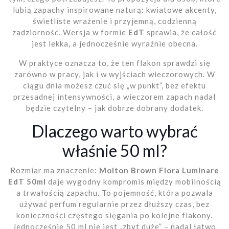
lubią zapachy inspirowane naturą: kwiatowe akcenty,
świetliste wrażenie i przyjemną, codzienną
zadziorność. Wersja w formie
EdT
sprawia, że całość
jest lekka, a jednocześnie wyraźnie obecna.
W praktyce oznacza to, że ten flakon sprawdzi się
zarówno w pracy, jak i w wyjściach wieczorowych. W
ciągu dnia możesz czuć się „w punkt”, bez efektu
przesadnej intensywności, a wieczorem zapach nadal
będzie czytelny – jak dobrze dobrany dodatek.
Dlaczego warto wybrać
właśnie 50 ml?
Rozmiar ma znaczenie:
Molton Brown Flora Luminare
EdT 50ml
daje wygodny kompromis między mobilnością
a trwałością zapachu. To pojemność, która pozwala
używać perfum regularnie przez dłuższy czas, bez
konieczności częstego sięgania po kolejne flakony.
Jednocześnie 50 ml nie jest „zbyt duże” – nadal łatwo