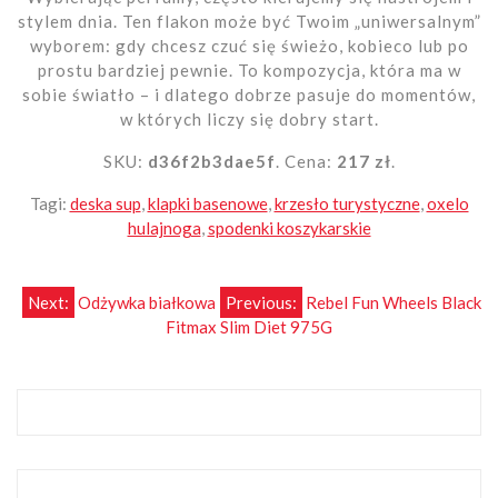
stylem dnia. Ten flakon może być Twoim „uniwersalnym”
wyborem: gdy chcesz czuć się świeżo, kobieco lub po
prostu bardziej pewnie. To kompozycja, która ma w
sobie światło – i dlatego dobrze pasuje do momentów,
w których liczy się dobry start.
SKU:
d36f2b3dae5f
. Cena:
217 zł
.
Tagi:
deska sup
,
klapki basenowe
,
krzesło turystyczne
,
oxelo
hulajnoga
,
spodenki koszykarskie
Nawigacja
Next:
Odżywka białkowa
Previous:
Rebel Fun Wheels Black
Fitmax Slim Diet 975G
wpisu