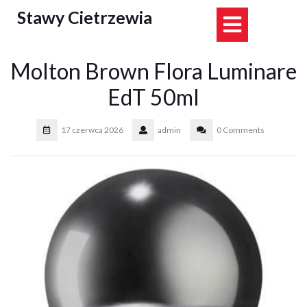
Skip
Stawy Cietrzewia
Open
to
content
Button
Molton Brown Flora Luminare
EdT 50ml
17 czerwca 2026
admin
0 Comments