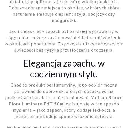
działa, gdy aplikujesz je na skórę w kilku punktach.
Dobrze dobrane miejsca to okolice, w których skóra
naturalnie emanuje ciepłem: szyja, obojczyk czy
nadgarstki.
Jeśli chcesz, aby zapach był bardziej wyczuwalny w
ciągu dnia, możesz zastosować delikatne odświeżenie
w okolicach popołudnia. To pozwala utrzymać wrażenie
świeżości bez ryzyka przytłoczenia otoczenia.
Elegancja zapachu w
codziennym stylu
Choć to produkt perfumeryjny, jego odbiór można
porównać do dobrze skrojonych dodatków: ma
podkreślać charakter, a nie dominować.
Molton Brown
Flora Luminare EdT 50ml
wpisuje się w ten sposób
myślenia – jako zapach, który dodaje lekkości, a
jednocześnie buduje spójne wrażenie estetyki.
Wybierając perfumy, często kierujemy się nastrojem i