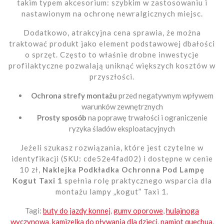
takim typem akcesorium: szybkim w zastosowaniu i
nastawionym na ochronę newralgicznych miejsc.
Dodatkowo, atrakcyjna cena sprawia, że można
traktować produkt jako element podstawowej dbałości
o sprzęt. Często to właśnie drobne inwestycje
profilaktyczne pozwalają uniknąć większych kosztów w
przyszłości.
Ochrona strefy montażu
przed negatywnym wpływem
warunków zewnętrznych
Prosty sposób
na poprawę trwałości i ograniczenie
ryzyka śladów eksploatacyjnych
Jeżeli szukasz rozwiązania, które jest czytelne w
identyfikacji (SKU: cde52e4fad02) i dostępne w cenie
10 zł,
Naklejka Podkładka Ochronna Pod Lampę
Kogut Taxi 1
spełnia rolę praktycznego wsparcia dla
montażu lampy „kogut” Taxi 1.
Tagi:
buty do jazdy konnej
,
gumy oporowe
,
hulajnoga
wyczynowa
,
kamizelka do pływania dla dzieci
,
namiot quechua
,