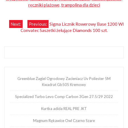
ręczniki plażowe
,
trampolina dla dzieci
Nawigacja
Next:
Previous:
Sigma Licznik Rowerowy Base 1200 Wl
Convatec Saszetki żelujące Diamonds 100 szt.
wpisu
Greenblue Żagiel Ogrodowy Zacieniacz Uv Poliester 5M
Kwadrat Gb505 Kremowy
Specialized Turbo Levo Comp Carbon 3Gen 27.5/29 2022
Kurtka adida REAL PRE JKT
Magnum Rękawice Owl Czarno Szare