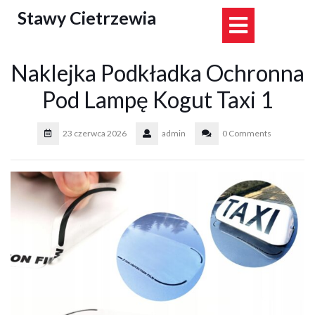
Skip
Stawy Cietrzewia
Open
to
content
Button
Naklejka Podkładka Ochronna
Pod Lampę Kogut Taxi 1
23 czerwca 2026
admin
0 Comments