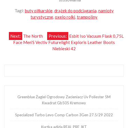
Tagi:
buty piłkarskie
,
drążek do podciągania
,
namioty
turystyczne
,
oxelo rolki
,
trampoliny
Nawigacja
Next:
The North
Previous:
Esbit Iso Vacuum Flask 0,75L
Face Men’S Vectiv Futurelight Exploris Leather Boots
wpisu
Niebieski 42
Greenblue Żagiel Ogrodowy Zacieniacz Uv Poliester 5M
Kwadrat Gb505 Kremowy
Specialized Turbo Levo Comp Carbon 3Gen 27.5/29 2022
Kurtka adida REAL PRE JKT