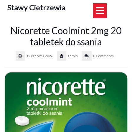
Skip
Stawy Cietrzewia
Open
to
content
Button
Nicorette Coolmint 2mg 20
tabletek do ssania
19 czerwca 2026
admin
0 Comments