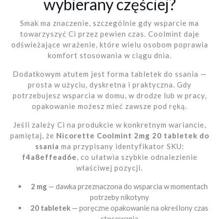
wybierany częściej?
Smak ma znaczenie, szczególnie gdy wsparcie ma
towarzyszyć Ci przez pewien czas. Coolmint daje
odświeżające wrażenie, które wielu osobom poprawia
komfort stosowania w ciągu dnia.
Dodatkowym atutem jest forma tabletek do ssania —
prosta w użyciu, dyskretna i praktyczna. Gdy
potrzebujesz wsparcia w domu, w drodze lub w pracy,
opakowanie możesz mieć zawsze pod ręką.
Jeśli zależy Ci na produkcie w konkretnym wariancie,
pamiętaj, że
Nicorette Coolmint 2mg 20 tabletek do
ssania
ma przypisany identyfikator SKU:
f4a8effead6e
, co ułatwia szybkie odnalezienie
właściwej pozycji.
2 mg
— dawka przeznaczona do wsparcia w momentach
potrzeby nikotyny
20 tabletek
— poręczne opakowanie na określony czas
stosowania