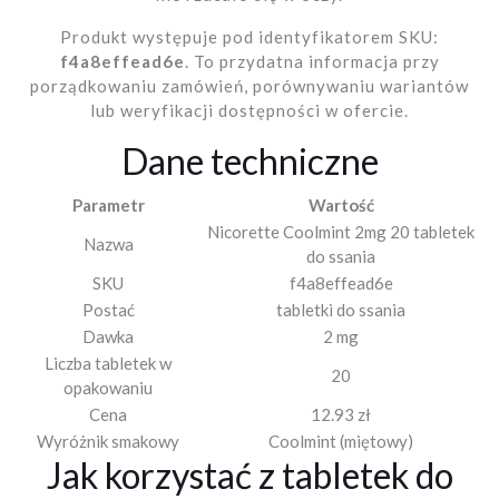
Produkt występuje pod identyfikatorem SKU:
f4a8effead6e
. To przydatna informacja przy
porządkowaniu zamówień, porównywaniu wariantów
lub weryfikacji dostępności w ofercie.
Dane techniczne
Parametr
Wartość
Nicorette Coolmint 2mg 20 tabletek
Nazwa
do ssania
SKU
f4a8effead6e
Postać
tabletki do ssania
Dawka
2 mg
Liczba tabletek w
20
opakowaniu
Cena
12.93 zł
Wyróżnik smakowy
Coolmint (miętowy)
Jak korzystać z tabletek do