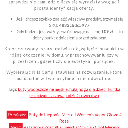
sprawdza się tam, gdzie liczy się wyrazisty wygląd i
prosta identyfikacja oferty.
Jeśli chcesz szybko znaleźć właściwy produkt, trzymaj się
SKU:
4833cbdc5977
.
Gdy budżet jest ważny, zwróć uwagę na cenę
109 zł
— to
dobry punkt odniesienia przed zakupem.
Kolor czerwony–szary ułatwia też „wpięcie” produktu w
różne otoczenie: w domu, w przechowywaniu czy w
przestrzeni, gdzie liczy się estetyka i porządek.
Wybierając Nils Camp, stawiasz na rozwiązanie, które
ma działać w Twoim rytmie, a nie odwrotnie.
Tagi:
buty wodoszczelne męskie
,
hulajnoga dla dzieci
,
kurtka
przeciwdeszczowa
,
odzież rowerowa
Nawigacja
Previous:
Buty do biegania Merrell Women’s Vapor Glove 4
Rose
wpisu
Next:
Patagonia Koszulka Damska W S Cap Cool Merino