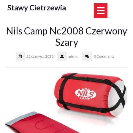
Skip
Stawy Cietrzewia
Open
to
content
Button
Nils Camp Nc2008 Czerwony
Szary
21 czerwca 2026
admin
0 Comments