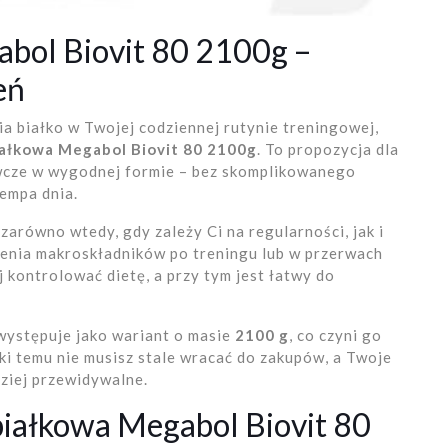
bol Biovit 80 2100g –
eń
nia białko w Twojej codziennej rutynie treningowej,
ałkowa Megabol Biovit 80 2100g
. To propozycja dla
ywcze w wygodnej formie – bez skomplikowanego
empa dnia.
arówno wtedy, gdy zależy Ci na regularności, jak i
ienia makroskładników po treningu lub w przerwach
j kontrolować dietę, a przy tym jest łatwy do
występuje jako wariant o masie
2100 g
, co czyni go
i temu nie musisz stale wracać do zakupów, a Twoje
ziej przewidywalne.
białkowa Megabol Biovit 80