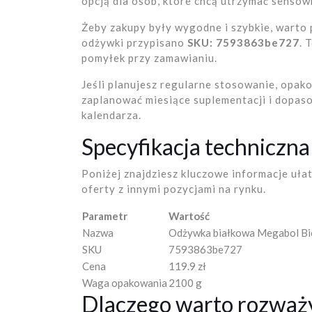
opcją dla osób, które chcą utrzymać sensow
Żeby zakupy były wygodne i szybkie, warto 
odżywki przypisano
SKU: 7593863be727
. 
pomyłek przy zamawianiu.
Jeśli planujesz regularne stosowanie, opa
zaplanować miesiące suplementacji i dopa
kalendarza.
Specyfikacja techniczn
Poniżej znajdziesz kluczowe informacje uła
oferty z innymi pozycjami na rynku.
Parametr
Wartość
Nazwa
Odżywka białkowa Megabol Bi
SKU
7593863be727
Cena
119.9 zł
Waga opakowania
2100 g
Dlaczego warto rozważ