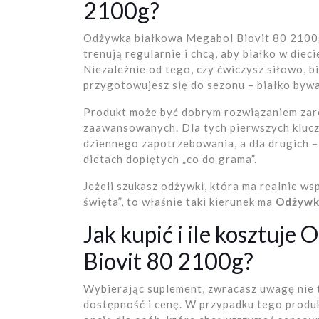
2100g?
Odżywka białkowa Megabol Biovit 80 2100g 
trenują regularnie i chcą, aby białko w diec
Niezależnie od tego, czy ćwiczysz siłowo, b
przygotowujesz się do sezonu – białko byw
Produkt może być dobrym rozwiązaniem zarów
zaawansowanych. Dla tych pierwszych klucz
dziennego zapotrzebowania, a dla drugich 
dietach dopiętych „co do grama”.
Jeżeli szukasz odżywki, która ma realnie ws
święta”, to właśnie taki kierunek ma
Odżywk
Jak kupić i ile kosztuj
Biovit 80 2100g?
Wybierając suplement, zwracasz uwagę nie t
dostępność i cenę. W przypadku tego produ