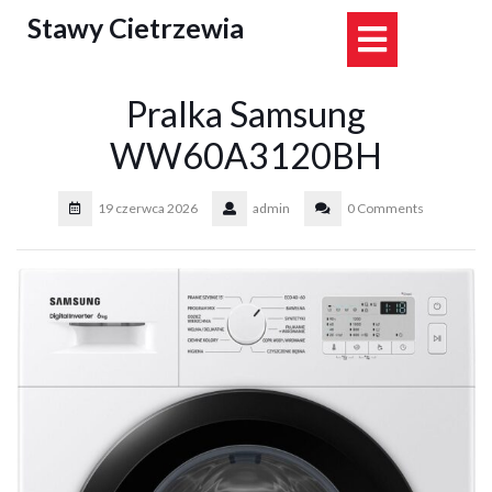
Skip
Stawy Cietrzewia
Open
to
content
Button
Pralka Samsung
WW60A3120BH
19 czerwca 2026
admin
0 Comments