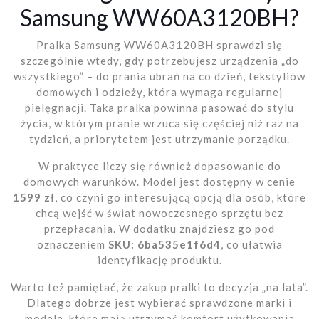
Samsung WW60A3120BH?
Pralka Samsung WW60A3120BH sprawdzi się
szczególnie wtedy, gdy potrzebujesz urządzenia „do
wszystkiego” – do prania ubrań na co dzień, tekstyliów
domowych i odzieży, która wymaga regularnej
pielęgnacji. Taka pralka powinna pasować do stylu
życia, w którym pranie wrzuca się częściej niż raz na
tydzień, a priorytetem jest utrzymanie porządku.
W praktyce liczy się również dopasowanie do
domowych warunków. Model jest dostępny w cenie
1599 zł
, co czyni go interesującą opcją dla osób, które
chcą wejść w świat nowoczesnego sprzętu bez
przepłacania. W dodatku znajdziesz go pod
oznaczeniem
SKU: 6ba535e1f6d4
, co ułatwia
identyfikację produktu.
Warto też pamiętać, że zakup pralki to decyzja „na lata”.
Dlatego dobrze jest wybierać sprawdzone marki i
modele, które mają utrzymać komfort użytkowania