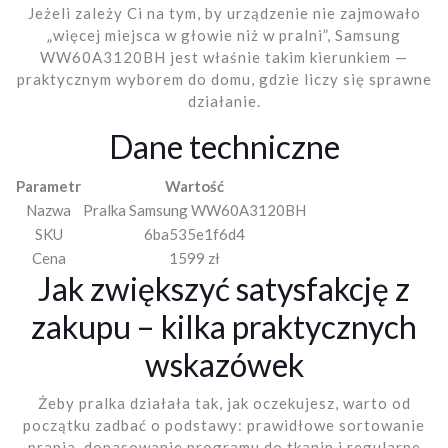
Jeżeli zależy Ci na tym, by urządzenie nie zajmowało
„więcej miejsca w głowie niż w pralni”, Samsung
WW60A3120BH jest właśnie takim kierunkiem —
praktycznym wyborem do domu, gdzie liczy się sprawne
działanie.
Dane techniczne
Parametr
Wartość
Nazwa
Pralka Samsung WW60A3120BH
SKU
6ba535e1f6d4
Cena
1599 zł
Jak zwiększyć satysfakcję z
zakupu – kilka praktycznych
wskazówek
Żeby pralka działała tak, jak oczekujesz, warto od
początku zadbać o podstawy: prawidłowe sortowanie
prania, dopasowanie programu do tkanin i regularne