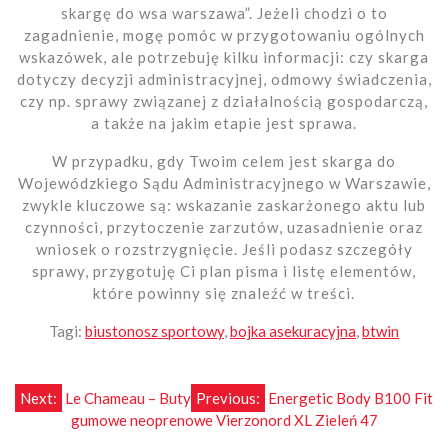
skargę do wsa warszawa”. Jeżeli chodzi o to
zagadnienie, mogę pomóc w przygotowaniu ogólnych
wskazówek, ale potrzebuję kilku informacji: czy skarga
dotyczy decyzji administracyjnej, odmowy świadczenia,
czy np. sprawy związanej z działalnością gospodarczą,
a także na jakim etapie jest sprawa.
W przypadku, gdy Twoim celem jest skarga do
Wojewódzkiego Sądu Administracyjnego w Warszawie,
zwykle kluczowe są: wskazanie zaskarżonego aktu lub
czynności, przytoczenie zarzutów, uzasadnienie oraz
wniosek o rozstrzygnięcie. Jeśli podasz szczegóły
sprawy, przygotuję Ci plan pisma i listę elementów,
które powinny się znaleźć w treści.
Tagi:
biustonosz sportowy
,
bojka asekuracyjna
,
btwin
Nawigacja
Next:
Le Chameau – Buty
Previous:
Energetic Body B100 Fit
gumowe neoprenowe Vierzonord XL Zieleń 47
wpisu