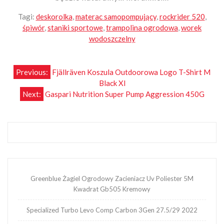
Tagi:
deskorolka
,
materac samopompujący
,
rockrider 520
,
śpiwór
,
staniki sportowe
,
trampolina ogrodowa
,
worek
wodoszczelny
Nawigacja
Previous:
Fjällräven Koszula Outdoorowa Logo T-Shirt M
Black Xl
wpisu
Next:
Gaspari Nutrition Super Pump Aggression 450G
Greenblue Żagiel Ogrodowy Zacieniacz Uv Poliester 5M
Kwadrat Gb505 Kremowy
Specialized Turbo Levo Comp Carbon 3Gen 27.5/29 2022