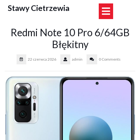
Skip
Stawy Cietrzewia
Open
to
content
Button
Redmi Note 10 Pro 6/64GB
Błękitny
22 czerwca 2026
admin
0 Comments