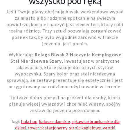
wszystko pod ręką
Jeśli Twoje plany obejmują biwak, weekendowy wypad
za miasto albo rodzinne spotkanie na świeżym
powietrzu, komplet naczyń jest elementem, który robi
realną różnicę. Trzy sztuki pozwalają zorganizować
posiłek tak, by było wygodnie zarówno w trakcie
jedzenia, jak i po nim.
Wybierając
Relags Biwak 3 Naczynia Kempingowe
Stal Nierdzewna Szary
, inwestujesz w praktyczne
akcesorium, które pasuje do różnych stylów
wypoczynku. Szary kolor oraz stal nierdzewna
sprawiają, że zestaw prezentuje się estetycznie i jest
przygotowany na codzienne użytkowanie w terenie.
To także dobry pomysł na prezent dla osoby, która
planuje więcej wyjazdów i chce mieć własny, spójny
zestaw do jedzenia poza domem.
Tagi:
hula hop
,
kalosze damskie
,
rękawice bramkarskie dla
dzieci
,
rowerek stacjonarny
,
stroje kąpielowe
,
wrotki