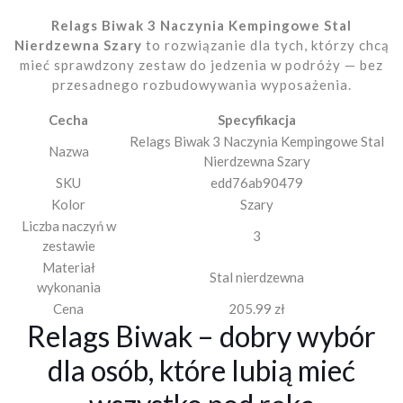
Relags Biwak 3 Naczynia Kempingowe Stal
Nierdzewna Szary
to rozwiązanie dla tych, którzy chcą
mieć sprawdzony zestaw do jedzenia w podróży — bez
przesadnego rozbudowywania wyposażenia.
Cecha
Specyfikacja
Relags Biwak 3 Naczynia Kempingowe Stal
Nazwa
Nierdzewna Szary
SKU
edd76ab90479
Kolor
Szary
Liczba naczyń w
3
zestawie
Materiał
Stal nierdzewna
wykonania
Cena
205.99 zł
Relags Biwak – dobry wybór
dla osób, które lubią mieć