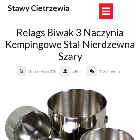
Skip
Stawy Cietrzewia
Open
to
content
Button
Relags Biwak 3 Naczynia
Kempingowe Stal Nierdzewna
Szary
10 czerwca 2026
admin
0 Comments