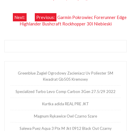
Nawigacja
Next:
Previous:
Garmin Pokrowiec Forerunner Edge
Highlander Bushcraft Rockhopper 30l Niebieski
wpisu
Greenblue Żagiel Ogrodowy Zacieniacz Uv Poliester 5M
Kwadrat Gb505 Kremowy
Specialized Turbo Levo Comp Carbon 3Gen 27.5/29 2022
Kurtka adida REAL PRE JKT
Magnum Rękawice Owl Czarno Szare
Salewa Puez Aqua 3 Ptx M Jkt 0912 Black Out Czarny