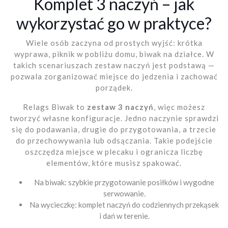
Komplet 3 naczyń – jak
wykorzystać go w praktyce?
Wiele osób zaczyna od prostych wyjść: krótka
wyprawa, piknik w pobliżu domu, biwak na działce. W
takich scenariuszach zestaw naczyń jest podstawą —
pozwala zorganizować miejsce do jedzenia i zachować
porządek.
Relags Biwak to
zestaw 3 naczyń
, więc możesz
tworzyć własne konfiguracje. Jedno naczynie sprawdzi
się do podawania, drugie do przygotowania, a trzecie
do przechowywania lub odsączania. Takie podejście
oszczędza miejsce w plecaku i ogranicza liczbę
elementów, które musisz spakować.
Na biwak: szybkie przygotowanie posiłków i wygodne
serwowanie.
Na wycieczkę: komplet naczyń do codziennych przekąsek
i dań w terenie.