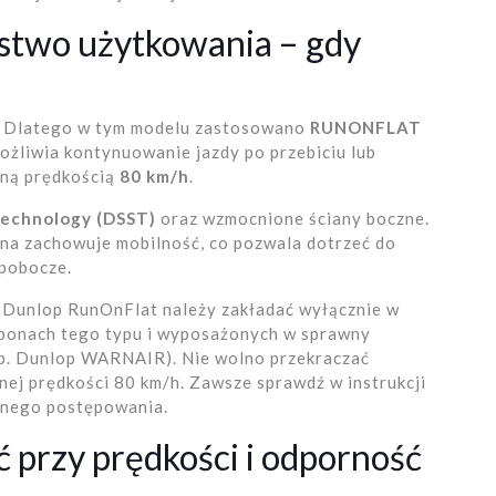
stwo użytkowania – gdy
j. Dlatego w tym modelu zastosowano
RUNONFLAT
żliwia kontynuowanie jazdy po przebiciu lub
ną prędkością
80 km/h
.
Technology (DSST)
oraz wzmocnione ściany boczne.
ona zachowuje mobilność, co pozwala dotrzeć do
 pobocze.
Dunlop RunOnFlat należy zakładać wyłącznie w
ponach tego typu i wyposażonych w sprawny
(np. Dunlop WARNAIR). Nie wolno przekraczać
ej prędkości 80 km/h. Zawsze sprawdź w instrukcji
innego postępowania.
ć przy prędkości i odporność