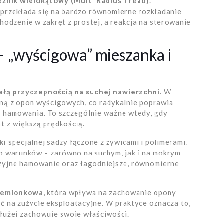
eżnik wielokątowy (Multi Radius Tread)
.
 przekłada się na bardzo równomierne rozkładanie
hodzenie w zakręt z prostej, a reakcja na sterowanie
– „wyścigowa” mieszanka i
ałą przyczepnością na suchej nawierzchni
. W
ną z opon wyścigowych, co radykalnie poprawia
ć hamowania. To szczególnie ważne wtedy, gdy
t z większą prędkością.
ki
specjalnej sadzy łączone z żywicami i polimerami.
o warunków – zarówno na suchym, jak i na mokrym
yzyjne hamowanie oraz łagodniejsze, równomierne
zemionkowa
, która wpływa na zachowanie opony
ć na zużycie eksploatacyjne. W praktyce oznacza to,
 dłużej zachowuje swoje właściwości.