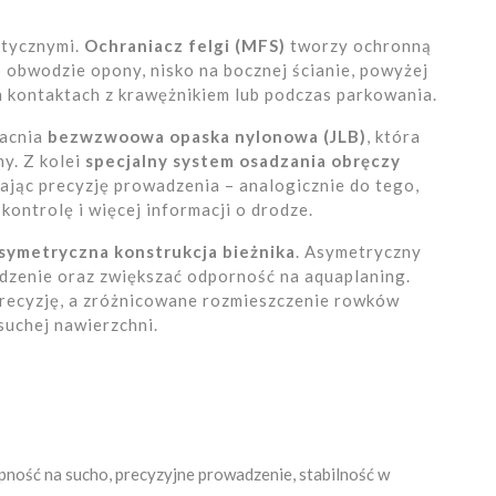
ktycznymi.
Ochraniacz felgi (MFS)
tworzy ochronną
 obwodzie opony, nisko na bocznej ścianie, powyżej
ch kontaktach z krawężnikiem lub podczas parkowania.
macnia
bezwzwoowa opaska nylonowa (JLB)
, która
y. Z kolei
specjalny system osadzania obręczy
ając precyzję prowadzenia – analogicznie do tego,
 kontrolę i więcej informacji o drodze.
symetryczna konstrukcja bieżnika
. Asymetryczny
zenie oraz zwiększać odporność na aquaplaning.
 precyzję, a zróżnicowane rozmieszczenie rowków
suchej nawierzchni.
ność na sucho, precyzyjne prowadzenie, stabilność w