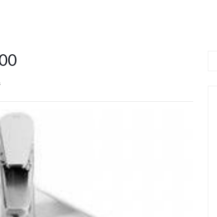
000
s