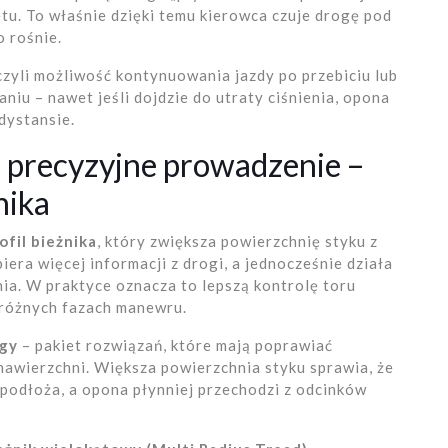
tu. To właśnie dzięki temu kierowca czuje drogę pod
o rośnie.
 czyli możliwość kontynuowania jazdy po przebiciu lub
niu – nawet jeśli dojdzie do utraty ciśnienia, opona
dystansie.
i precyzyjne prowadzenie –
nika
ofil bieżnika
, który zwiększa powierzchnię styku z
iera więcej informacji z drogi, a jednocześnie działa
nia. W praktyce oznacza to lepszą kontrolę toru
 różnych fazach manewru.
gy
– pakiet rozwiązań, które mają poprawiać
nawierzchni. Większa powierzchnia styku sprawia, że
 podłoża, a opona płynniej przechodzi z odcinków