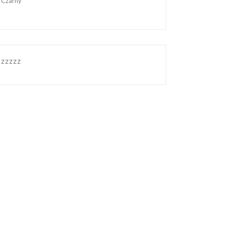
Czarny
zzzzz