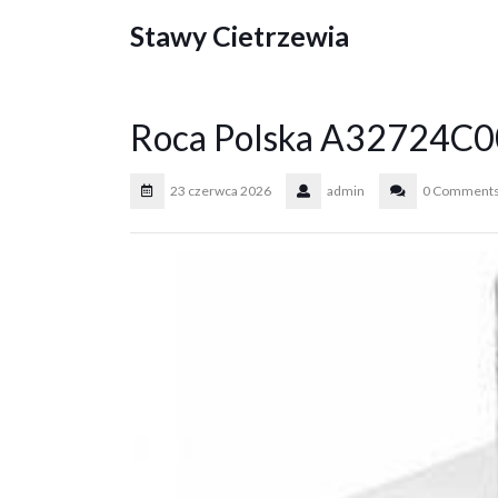
Skip
Stawy Cietrzewia
to
content
Roca Polska A32724C
23 czerwca 2026
admin
0 Comment