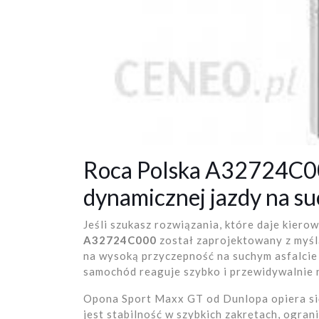
Roca Polska A32724C00
dynamicznej jazdy na s
Jeśli szukasz rozwiązania, które daje kiero
A32724C000
został zaprojektowany z myślą
na wysoką przyczepność na suchym asfalcie 
samochód reaguje szybko i przewidywalnie n
Opona Sport Maxx GT od Dunlopa opiera się
jest stabilność w szybkich zakrętach, ogra