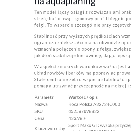
na aquaplaning
Ten model łączy osiągi z rozwiązaniami pra
strefę buforową – gumowy profil biegnie po
felgi. To wsparcie szczególnie przy częsty
Stabilność przy wyższych prędkościach wz
ogranicza zniekształcenia na obwodzie opon
wzmacnia połączenie opony z felgą, zwiększ
jak dłoń stabilizuje kierownicę, dając lepszą
W aspekcie mokrych warunków ważna jest
a
układ rowków i barków ma poprawiać prowad
Stałe centralne żebro wspiera stabilność i
pomaga utrzymać przyczepność na mokrej i 
Parametr
Wartość / opis
Nazwa
Roca Polska A32724C000
SKU
d52587b98822
Cena
433.98 zł
Sport Maxx GT: wysoka przyczep
Kluczowe cechy