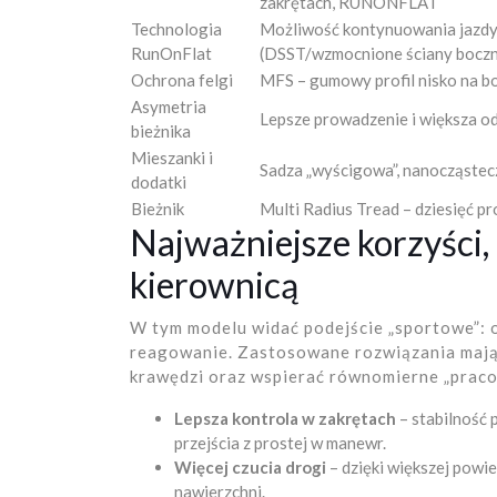
zakrętach, RUNONFLAT
Technologia
Możliwość kontynuowania jazdy p
RunOnFlat
(DSST/wzmocnione ściany bocz
Ochrona felgi
MFS – gumowy profil nisko na bo
Asymetria
Lepsze prowadzenie i większa od
bieżnika
Mieszanki i
Sadza „wyścigowa”, nanocząstec
dodatki
Bieżnik
Multi Radius Tread – dziesięć pr
Najważniejsze korzyści,
kierownicą
W tym modelu widać podejście „sportowe”: o
reagowanie. Zastosowane rozwiązania mają 
krawędzi oraz wspierać równomierne „praco
Lepsza kontrola w zakrętach
– stabilność 
przejścia z prostej w manewr.
Więcej czucia drogi
– dzięki większej powi
nawierzchni.