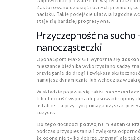
Odpowiednie prowadzenie wspiera także
bi
Zastosowano dziesięć różnych promieni, co
nacisku. Takie podejście ułatwia łagodne wc
staje się bardziej progresywna.
Przyczepność na sucho 
nanocząsteczki
Opona Sport Maxx GT wyróżnia się
doskon
mieszance bieżnika wykorzystano sadzę zna
przyleganie do drogi i zwiększa skutecznoś
hamujesz dynamicznie lub wchodzisz w zakrę
W składzie pojawia się także
nanocząstecz
Ich obecność wspiera dopasowanie opony d
asfalcie – a przy tym pomaga uzyskać prec
zużycie.
Do tego dochodzi
podwójna mieszanka kr
podczas przyspieszania i zwiększa odpornoś
że opona nie tylko dobrze „trzyma”, ale też