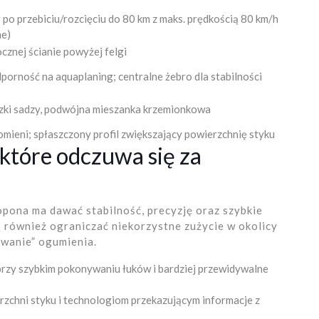
o przebiciu/rozcięciu do 80 km z maks. prędkością 80 km/h
ne)
cznej ścianie powyżej felgi
porność na aquaplaning; centralne żebro dla stabilności
zki sadzy, podwójna mieszanka krzemionkowa
omieni; spłaszczony profil zwiększający powierzchnię styku
 które odczuwa się za
pona ma dawać stabilność, precyzję oraz szybkie
również ograniczać niekorzystne zużycie w okolicy
wanie” ogumienia.
przy szybkim pokonywaniu łuków i bardziej przewidywalne
erzchni styku i technologiom przekazującym informacje z