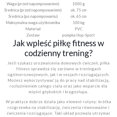
Waga (przed napompowaniem)
1000 g
Średnica (przed napompowaniem)
ok. 75 cm
Średnica (po napompowaniu)
ok. 65 cm
Maksymalna waga użytkownika
100 kg
Materiał
PVC
Zestaw
pompka Hop-Sport
Jak wpleść piłkę fitness w
codzienny trening?
Jeśli szukasz urozmaicenia domowych ćwiczeń, piłka
fitness sprawdza się zarówno w treningach
ogólnorozwojowych, jak i w sesjach rozciągających.
Możesz wykorzystywać ją do pracy nad stabilizacją,
rozluźnieniem całego ciała oraz jako wsparcie dla
mięśni głębokich i kręgosłupa.
W praktyce dobrze działa jako element rutyny: krótka
rozgrzewka na stabilizację, ćwiczenia równoważne i
ćwiczenia rozciągające. Taki układ pozwala utrzymać