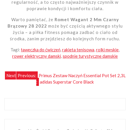
regularność, a to często najważniejszy czynnik w
poprawie kondycji i komfortu ciała.
Warto pamiętać, że
Romet Wagant 2 Mm Czarny
Brązowy 28 2022
może być częścią aktywnego stylu
życia – a piłka fitness pomaga zadbać o ciało od
środka, zanim przejdziesz do kolejnych form ruchu.
Tagi:
ławeczka do ćwiczeń
,
rakieta tenisowa
,
rolki męskie
,
rower elektryczny damski
,
spodnie turystyczne damskie
Nawigacja
Next
Previous:
Primus Zestaw Naczyń Essential Pot Set 2,3L
:
adidas Superstar Core Black
wpisu