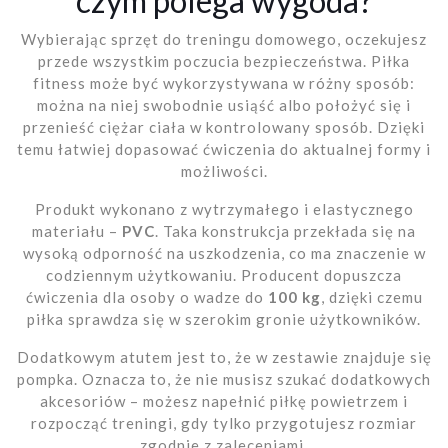
czym polega wygoda?
Wybierając sprzęt do treningu domowego, oczekujesz
przede wszystkim poczucia bezpieczeństwa. Piłka
fitness może być wykorzystywana w różny sposób:
można na niej swobodnie usiąść albo położyć się i
przenieść ciężar ciała w kontrolowany sposób. Dzięki
temu łatwiej dopasować ćwiczenia do aktualnej formy i
możliwości.
Produkt wykonano z wytrzymałego i elastycznego
materiału –
PVC
. Taka konstrukcja przekłada się na
wysoką odporność na uszkodzenia, co ma znaczenie w
codziennym użytkowaniu. Producent dopuszcza
ćwiczenia dla osoby o wadze do
100 kg
, dzięki czemu
piłka sprawdza się w szerokim gronie użytkowników.
Dodatkowym atutem jest to, że w zestawie znajduje się
pompka. Oznacza to, że nie musisz szukać dodatkowych
akcesoriów – możesz napełnić piłkę powietrzem i
rozpocząć treningi, gdy tylko przygotujesz rozmiar
zgodnie z zaleceniami.