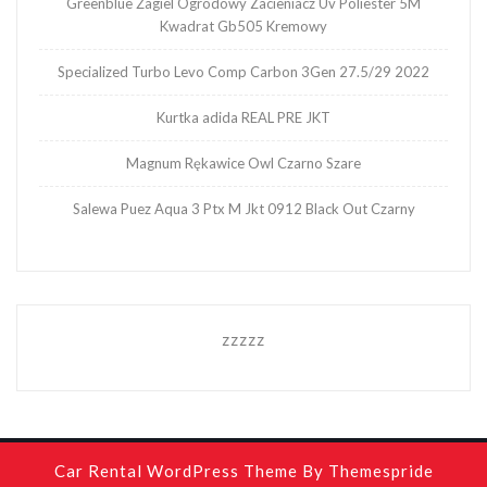
Greenblue Żagiel Ogrodowy Zacieniacz Uv Poliester 5M
Kwadrat Gb505 Kremowy
Specialized Turbo Levo Comp Carbon 3Gen 27.5/29 2022
Kurtka adida REAL PRE JKT
Magnum Rękawice Owl Czarno Szare
Salewa Puez Aqua 3 Ptx M Jkt 0912 Black Out Czarny
zzzzz
Car Rental WordPress Theme
By Themespride