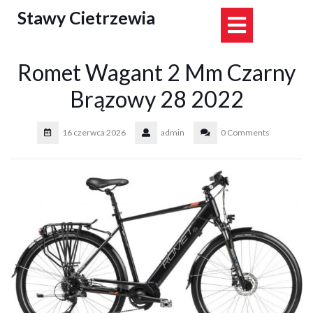
Skip
Stawy Cietrzewia
Open
to
content
Button
Romet Wagant 2 Mm Czarny
Brązowy 28 2022
16 czerwca 2026
admin
0 Comments