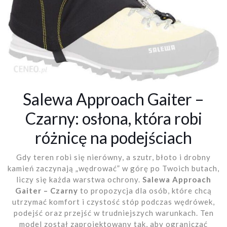
Salewa Approach Gaiter –
Czarny: osłona, która robi
różnicę na podejściach
Gdy teren robi się nierówny, a szutr, błoto i drobny
kamień zaczynają „wędrować” w górę po Twoich butach,
liczy się każda warstwa ochrony.
Salewa Approach
Gaiter – Czarny
to propozycja dla osób, które chcą
utrzymać komfort i czystość stóp podczas wędrówek,
podejść oraz przejść w trudniejszych warunkach. Ten
model został zaprojektowany tak, aby ograniczać