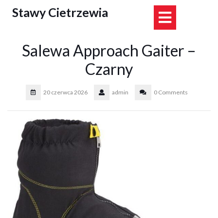
Skip
Stawy Cietrzewia
Open
to
content
Button
Salewa Approach Gaiter –
Czarny
20 czerwca 2026
admin
0 Comments