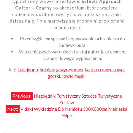
typ ochrony w swoim zestawie.
Salewa Approach
Gaiter – Czarny
to akcesorium, które wspiera
codzienny outdoorowy rytm: wchodzisz na szlak,
idziesz dalej i nie martwisz się drobnymi problemami
technicznymi.
Przed wyjściem sprawdź dopasowanie ochraniacza do
cholewki buta.
W trudniejszych warunkach traktuj gaiter jako element
standardowego wyposażenia.
Tagi:
hulajnoga
,
hulajnoga wyczynowa
,
kask na rower
,
rower
górski
,
rower męski
Nawigacja
Previous:
Niezbędnik Turystyczny Sztućce Turystyczne
Zestaw
wpisu
Next:
Vidaxl Wykładzina Do Namiotu 300X600cm Niebieska
Hdpe