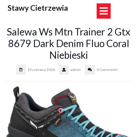
Skip
Stawy Cietrzewia
Open
to
content
Button
Salewa Ws Mtn Trainer 2 Gtx
8679 Dark Denim Fluo Coral
Niebieski
10 czerwca 2026
admin
0 Comments