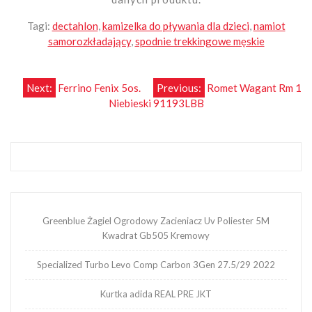
Tagi:
dectahlon
,
kamizelka do pływania dla dzieci
,
namiot
samorozkładający
,
spodnie trekkingowe męskie
Nawigacja
Next:
Ferrino Fenix 5os.
Previous:
Romet Wagant Rm 1
Niebieski 91193LBB
wpisu
Greenblue Żagiel Ogrodowy Zacieniacz Uv Poliester 5M
Kwadrat Gb505 Kremowy
Specialized Turbo Levo Comp Carbon 3Gen 27.5/29 2022
Kurtka adida REAL PRE JKT