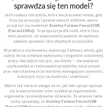
sprawdza się ten model?
Jeśli szukasz narzędzia, które ma pracować wtedy, gdy
liczy się precyzja i powtarzalność efektów, warto
przyjrzeć się modelowi
Stanley Fatmax Fmcw220B
(Fmcw220Bxj)
. To propozycja dla osób, które chcą
mieć pewność, że wyposażenie pomoże im wykonać
zadanie sprawnie i bez zbędnych przestojów.
W praktyce użytkownicy wybierają Fatmaxy wtedy, gdy
zależy im na solidnym wykonaniu i wygodzie codziennej
pracy. Narzędzie nie jest „na chwilę” – ma wspierać
użytkownika w realizowaniu projektów, od prostych
prac warsztatowych po bardziej wymagające czynności,
w których liczy się kontrola i stabilność.
Warto też zwrócić uwagę na to, jak taki sprzęt wpisuje
się w warsztatowy rytm: szybkie przygotowanie,
ergonomia i przewidywalne działanie. To właśnie takie
cechy sprawiają, że
Stanley Fatmax Fmcw220B
(Fmcw220Bxj)
bywa wybierany przez osoby, które nie