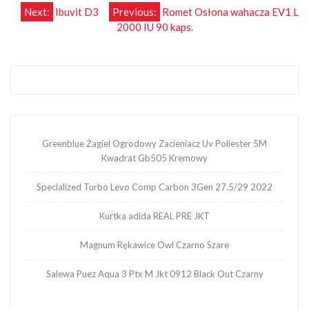
Nawigacja
Next:
Ibuvit D3
Previous:
Romet Osłona wahacza EV1 L
2000 IU 90 kaps.
wpisu
Greenblue Żagiel Ogrodowy Zacieniacz Uv Poliester 5M
Kwadrat Gb505 Kremowy
Specialized Turbo Levo Comp Carbon 3Gen 27.5/29 2022
Kurtka adida REAL PRE JKT
Magnum Rękawice Owl Czarno Szare
Salewa Puez Aqua 3 Ptx M Jkt 0912 Black Out Czarny