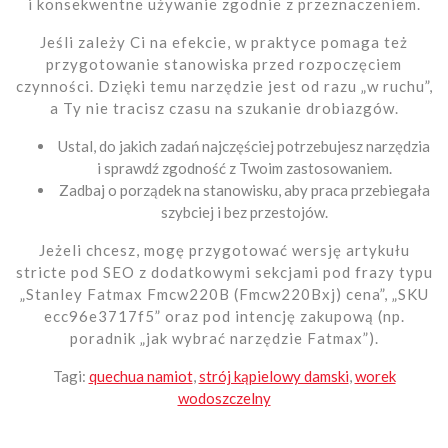
i konsekwentne używanie zgodnie z przeznaczeniem.
Jeśli zależy Ci na efekcie, w praktyce pomaga też
przygotowanie stanowiska przed rozpoczęciem
czynności. Dzięki temu narzędzie jest od razu „w ruchu”,
a Ty nie tracisz czasu na szukanie drobiazgów.
Ustal, do jakich zadań najczęściej potrzebujesz narzędzia
i sprawdź zgodność z Twoim zastosowaniem.
Zadbaj o porządek na stanowisku, aby praca przebiegała
szybciej i bez przestojów.
Jeżeli chcesz, mogę przygotować wersję artykułu
stricte pod SEO z dodatkowymi sekcjami pod frazy typu
„Stanley Fatmax Fmcw220B (Fmcw220Bxj) cena”, „SKU
ecc96e3717f5” oraz pod intencję zakupową (np.
poradnik „jak wybrać narzędzie Fatmax”).
Tagi:
quechua namiot
,
strój kąpielowy damski
,
worek
wodoszczelny