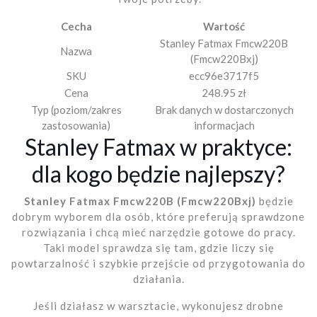
Cecha
Wartość
Stanley Fatmax Fmcw220B
Nazwa
(Fmcw220Bxj)
SKU
ecc96e3717f5
Cena
248.95 zł
Typ (poziom/zakres
Brak danych w dostarczonych
zastosowania)
informacjach
Stanley Fatmax w praktyce:
dla kogo będzie najlepszy?
Stanley Fatmax Fmcw220B (Fmcw220Bxj)
będzie
dobrym wyborem dla osób, które preferują sprawdzone
rozwiązania i chcą mieć narzędzie gotowe do pracy.
Taki model sprawdza się tam, gdzie liczy się
powtarzalność i szybkie przejście od przygotowania do
działania.
Jeśli działasz w warsztacie, wykonujesz drobne