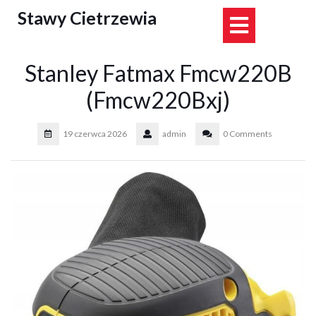
Skip
Stawy Cietrzewia
Open
to
content
Button
Stanley Fatmax Fmcw220B
(Fmcw220Bxj)
19 czerwca 2026
admin
0 Comments