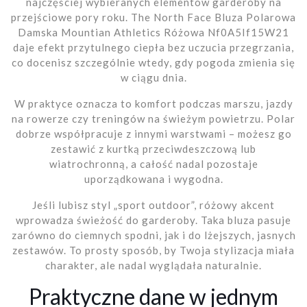
najczęściej wybieranych elementów garderoby na
przejściowe pory roku. The North Face Bluza Polarowa
Damska Mountian Athletics Różowa Nf0A5If15W21
daje efekt przytulnego ciepła bez uczucia przegrzania,
co docenisz szczególnie wtedy, gdy pogoda zmienia się
w ciągu dnia.
W praktyce oznacza to komfort podczas marszu, jazdy
na rowerze czy treningów na świeżym powietrzu. Polar
dobrze współpracuje z innymi warstwami – możesz go
zestawić z kurtką przeciwdeszczową lub
wiatrochronną, a całość nadal pozostaje
uporządkowana i wygodna.
Jeśli lubisz styl „sport outdoor”, różowy akcent
wprowadza świeżość do garderoby. Taka bluza pasuje
zarówno do ciemnych spodni, jak i do lżejszych, jasnych
zestawów. To prosty sposób, by Twoja stylizacja miała
charakter, ale nadal wyglądała naturalnie.
Praktyczne dane w jednym