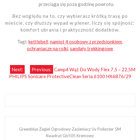
przeciąga się poza godzinę powrotu.
Bez względu na to, czy wybierasz krótką trasę po
mieście, czy dłuższy wypad w plener, liczy się spójność:
komfort ubrania i praktyczność dodatków.
Tagi:
kettlebell
,
namiot 4 osobowy z przedsionkiem
,
ochraniacze na rolki
,
sandały trekkingowe
Nawigacja
Next:
Previous:
Camp4 Wąż Do Wody Flex 7,5 – 22,5M
PHILIPS Sonicare ProtectiveClean Seria 6100 HX6876/29
wpisu
Greenblue Żagiel Ogrodowy Zacieniacz Uv Poliester 5M
Kwadrat Gb505 Kremowy