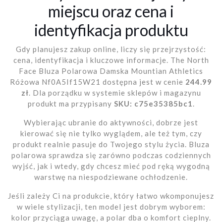
miejscu oraz cena i
identyfikacja produktu
Gdy planujesz zakup online, liczy się przejrzystość:
cena, identyfikacja i kluczowe informacje. The North
Face Bluza Polarowa Damska Mountian Athletics
Różowa Nf0A5If15W21 dostępna jest w cenie
244.99
zł
. Dla porządku w systemie sklepów i magazynu
produkt ma przypisany
SKU: c75e35385bc1
.
Wybierając ubranie do aktywności, dobrze jest
kierować się nie tylko wyglądem, ale też tym, czy
produkt realnie pasuje do Twojego stylu życia. Bluza
polarowa sprawdza się zarówno podczas codziennych
wyjść, jak i wtedy, gdy chcesz mieć pod ręką wygodną
warstwę na niespodziewane ochłodzenie.
Jeśli zależy Ci na produkcie, który łatwo wkomponujesz
w wiele stylizacji, ten model jest dobrym wyborem:
kolor przyciąga uwagę, a polar dba o komfort cieplny.