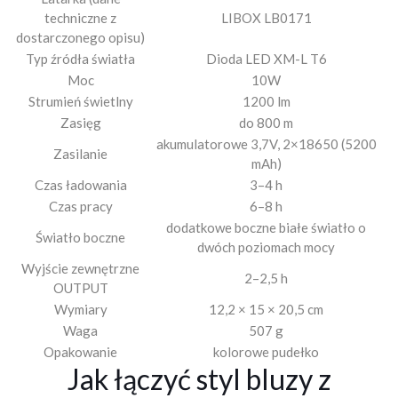
techniczne z
LIBOX LB0171
dostarczonego opisu)
Typ źródła światła
Dioda LED XM-L T6
Moc
10W
Strumień świetlny
1200 lm
Zasięg
do 800 m
akumulatorowe 3,7V, 2×18650 (5200
Zasilanie
mAh)
Czas ładowania
3–4 h
Czas pracy
6–8 h
dodatkowe boczne białe światło o
Światło boczne
dwóch poziomach mocy
Wyjście zewnętrzne
2–2,5 h
OUTPUT
Wymiary
12,2 × 15 × 20,5 cm
Waga
507 g
Opakowanie
kolorowe pudełko
Jak łączyć styl bluzy z