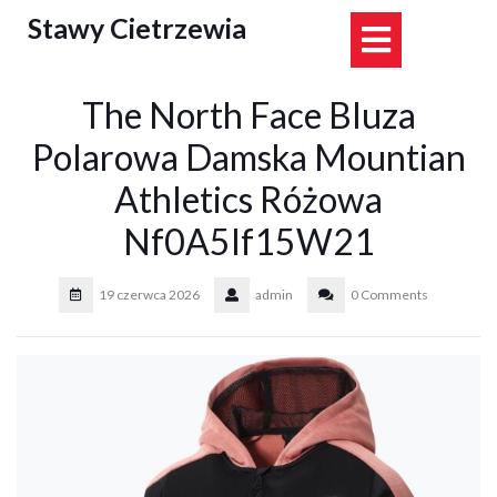
Skip
Stawy Cietrzewia
Open
to
content
Button
The North Face Bluza
Polarowa Damska Mountian
Athletics Różowa
Nf0A5If15W21
19 czerwca 2026
admin
0 Comments