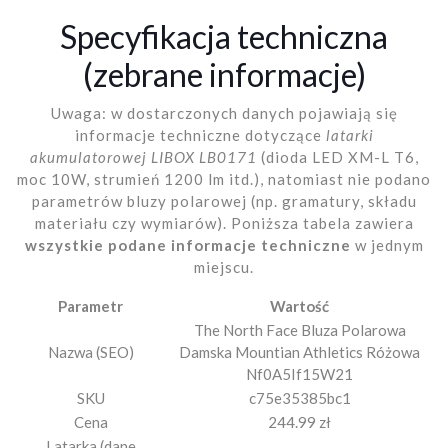
Specyfikacja techniczna
(zebrane informacje)
Uwaga: w dostarczonych danych pojawiają się
informacje techniczne dotyczące
latarki
akumulatorowej LIBOX LB0171
(dioda LED XM-L T6,
moc 10W, strumień 1200 lm itd.), natomiast nie podano
parametrów bluzy polarowej (np. gramatury, składu
materiału czy wymiarów). Poniższa tabela zawiera
wszystkie podane informacje techniczne
w jednym
miejscu.
Parametr
Wartość
The North Face Bluza Polarowa
Nazwa (SEO)
Damska Mountian Athletics Różowa
Nf0A5If15W21
SKU
c75e35385bc1
Cena
244.99 zł
Latarka (dane