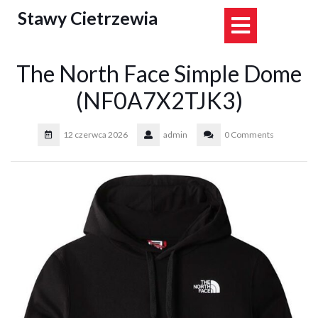
Skip
Stawy Cietrzewia
Open
to
content
Button
The North Face Simple Dome
(NF0A7X2TJK3)
12 czerwca 2026
admin
0 Comments