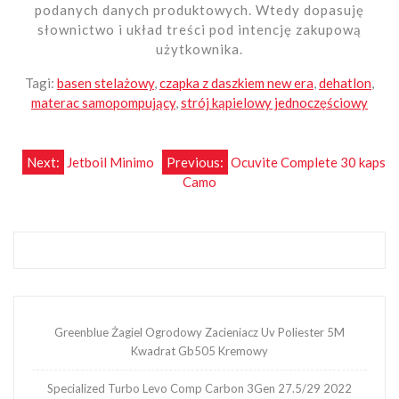
podanych danych produktowych. Wtedy dopasuję
słownictwo i układ treści pod intencję zakupową
użytkownika.
Tagi:
basen stelażowy
,
czapka z daszkiem new era
,
dehatlon
,
materac samopompujący
,
strój kąpielowy jednoczęściowy
Nawigacja
Next:
Jetboil Minimo
Previous:
Ocuvite Complete 30 kaps
Camo
wpisu
Greenblue Żagiel Ogrodowy Zacieniacz Uv Poliester 5M
Kwadrat Gb505 Kremowy
Specialized Turbo Levo Comp Carbon 3Gen 27.5/29 2022