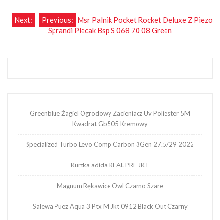
Nawigacja
Next:
Previous:
Msr Palnik Pocket Rocket Deluxe Z Piezo
Sprandi Plecak Bsp S 068 70 08 Green
wpisu
Greenblue Żagiel Ogrodowy Zacieniacz Uv Poliester 5M
Kwadrat Gb505 Kremowy
Specialized Turbo Levo Comp Carbon 3Gen 27.5/29 2022
Kurtka adida REAL PRE JKT
Magnum Rękawice Owl Czarno Szare
Salewa Puez Aqua 3 Ptx M Jkt 0912 Black Out Czarny