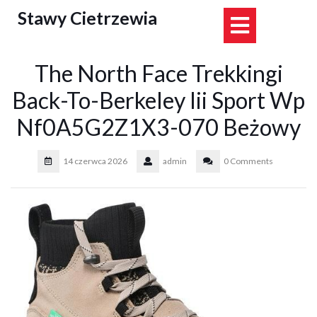
Skip
Stawy Cietrzewia
Open
to
content
Button
The North Face Trekkingi
Back-To-Berkeley Iii Sport Wp
Nf0A5G2Z1X3-070 Beżowy
14 czerwca 2026
admin
0 Comments