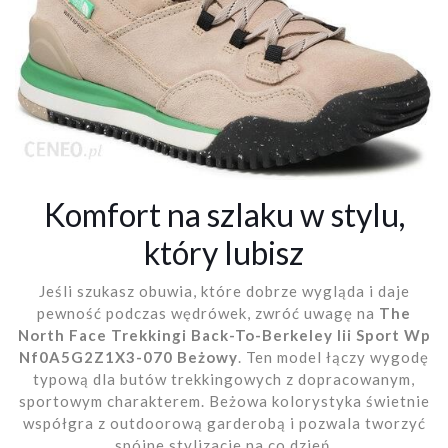
Komfort na szlaku w stylu,
który lubisz
Jeśli szukasz obuwia, które dobrze wygląda i daje
pewność podczas wędrówek, zwróć uwagę na
The
North Face Trekkingi Back-To-Berkeley Iii Sport Wp
Nf0A5G2Z1X3-070 Beżowy
. Ten model łączy wygodę
typową dla butów trekkingowych z dopracowanym,
sportowym charakterem. Beżowa kolorystyka świetnie
współgra z outdoorową garderobą i pozwala tworzyć
spójne stylizacje na co dzień.